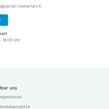
spital-limmattal.ch
keit
- 16.00 Uhr
Über uns
rganisation
Neubauprojekte