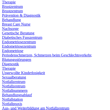
Therapie
Brustzentrum
Brustzentrum
Prävention & Diagnostik
Behandlung
Breast Care Nurse
Nachsorge
Genetische Beratung
Diabetisches Fusszentrum
Endometriosezentrum
Endometriosezentrum
Endometriose
Periodenschmerzen, Schmerzen beim Geschlechtsverkehr,
Blutungsstörungen
Diagnostik
Therapie
Ungewollte Kinderlosigkeit
Sexualberatung
Notfallzentrum
Notfallzentrum
Notfallnummern
Behandlungsablauf
Notfallstation
Notfallpraxis
Aus- und Weiterbildung am Notfallzentrum