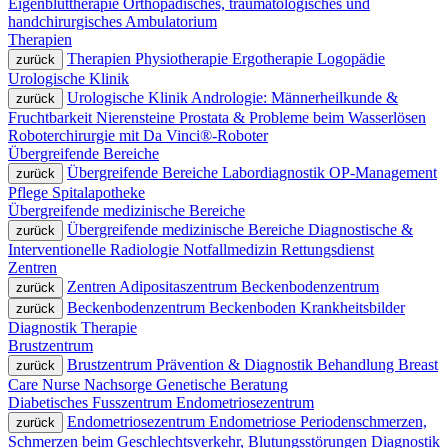
Eigenbluttherapie
Orthopädisches, traumatologisches und
handchirurgisches Ambulatorium
Therapien
Therapien
Physiotherapie
Ergotherapie
Logopädie
zurück
Urologische Klinik
Urologische Klinik
Andrologie: Männerheilkunde &
zurück
Fruchtbarkeit
Nierensteine
Prostata & Probleme beim Wasserlösen
Roboterchirurgie mit Da Vinci®-Roboter
Übergreifende Bereiche
Übergreifende Bereiche
Labordiagnostik
OP-Management
zurück
Pflege
Spitalapotheke
Übergreifende medizinische Bereiche
Übergreifende medizinische Bereiche
Diagnostische &
zurück
Interventionelle Radiologie
Notfallmedizin
Rettungsdienst
Zentren
Zentren
Adipositaszentrum
Beckenbodenzentrum
zurück
Beckenbodenzentrum
Beckenboden
Krankheitsbilder
zurück
Diagnostik
Therapie
Brustzentrum
Brustzentrum
Prävention & Diagnostik
Behandlung
Breast
zurück
Care Nurse
Nachsorge
Genetische Beratung
Diabetisches Fusszentrum
Endometriosezentrum
Endometriosezentrum
Endometriose
Periodenschmerzen,
zurück
Schmerzen beim Geschlechtsverkehr, Blutungsstörungen
Diagnostik