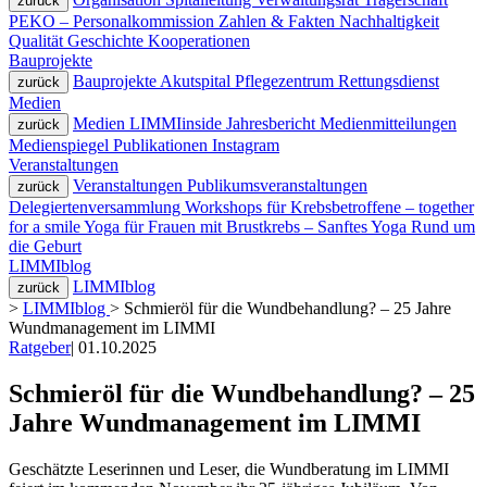
zurück
PEKO – Personalkommission
Zahlen & Fakten
Nachhaltigkeit
Qualität
Geschichte
Kooperationen
Bauprojekte
Bauprojekte
Akutspital
Pflegezentrum
Rettungsdienst
zurück
Medien
Medien
LIMMIinside
Jahresbericht
Medienmitteilungen
zurück
Medienspiegel
Publikationen
Instagram
Veranstaltungen
Veranstaltungen
Publikumsveranstaltungen
zurück
Delegiertenversammlung
Workshops für Krebsbetroffene – together
for a smile
Yoga für Frauen mit Brustkrebs – Sanftes Yoga
Rund um
die Geburt
LIMMIblog
LIMMIblog
zurück
>
LIMMIblog
>
Schmieröl für die Wundbehandlung? – 25 Jahre
Wundmanagement im LIMMI
Ratgeber
|
01.10.2025
Schmieröl für die Wundbehandlung? – 25
Jahre Wundmanagement im LIMMI
Geschätzte Leserinnen und Leser, die Wundberatung im LIMMI