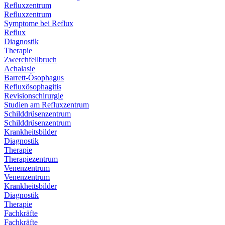
Refluxzentrum
Refluxzentrum
Symptome bei Reflux
Reflux
Diagnostik
Therapie
Zwerchfellbruch
Achalasie
Barrett-Ösophagus
Refluxösophagitis
Revisionschirurgie
Studien am Refluxzentrum
Schilddrüsenzentrum
Schilddrüsenzentrum
Krankheitsbilder
Diagnostik
Therapie
Therapiezentrum
Venenzentrum
Venenzentrum
Krankheitsbilder
Diagnostik
Therapie
Fachkräfte
Fachkräfte