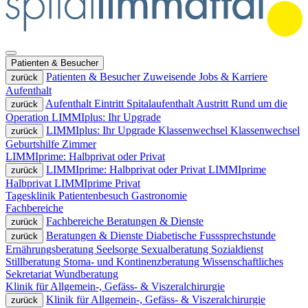
Patienten & Besucher
Patienten & Besucher
Zuweisende
Jobs & Karriere
zurück
Aufenthalt
Aufenthalt
Eintritt
Spitalaufenthalt
Austritt
Rund um die
zurück
Operation
LIMMIplus: Ihr Upgrade
LIMMIplus: Ihr Upgrade
Klassenwechsel
Klassenwechsel
zurück
Geburtshilfe
Zimmer
LIMMIprime: Halbprivat oder Privat
LIMMIprime: Halbprivat oder Privat
LIMMIprime
zurück
Halbprivat
LIMMIprime Privat
Tagesklinik
Patientenbesuch
Gastronomie
Fachbereiche
Fachbereiche
Beratungen & Dienste
zurück
Beratungen & Dienste
Diabetische Fusssprechstunde
zurück
Ernährungsberatung
Seelsorge
Sexualberatung
Sozialdienst
Stillberatung
Stoma- und Kontinenzberatung
Wissenschaftliches
Sekretariat
Wundberatung
Klinik für Allgemein-, Gefäss- & Viszeralchirurgie
Klinik für Allgemein-, Gefäss- & Viszeralchirurgie
zurück