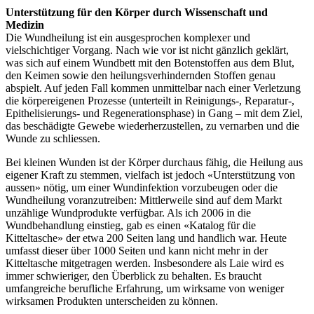
Unterstützung für den Körper durch Wissenschaft und
Medizin
Die Wundheilung ist ein ausgesprochen komplexer und
vielschichtiger Vorgang. Nach wie vor ist nicht gänzlich geklärt,
was sich auf einem Wundbett mit den Botenstoffen aus dem Blut,
den Keimen sowie den heilungsverhindernden Stoffen genau
abspielt. Auf jeden Fall kommen unmittelbar nach einer Verletzung
die körpereigenen Prozesse (unterteilt in Reinigungs-, Reparatur-,
Epithelisierungs- und Regenerationsphase) in Gang – mit dem Ziel,
das beschädigte Gewebe wiederherzustellen, zu vernarben und die
Wunde zu schliessen.
Bei kleinen Wunden ist der Körper durchaus fähig, die Heilung aus
eigener Kraft zu stemmen, vielfach ist jedoch «Unterstützung von
aussen» nötig, um einer Wundinfektion vorzubeugen oder die
Wundheilung voranzutreiben: Mittlerweile sind auf dem Markt
unzählige Wundprodukte verfügbar. Als ich 2006 in die
Wundbehandlung einstieg, gab es einen «Katalog für die
Kitteltasche» der etwa 200 Seiten lang und handlich war. Heute
umfasst dieser über 1000 Seiten und kann nicht mehr in der
Kitteltasche mitgetragen werden. Insbesondere als Laie wird es
immer schwieriger, den Überblick zu behalten. Es braucht
umfangreiche berufliche Erfahrung, um wirksame von weniger
wirksamen Produkten unterscheiden zu können.