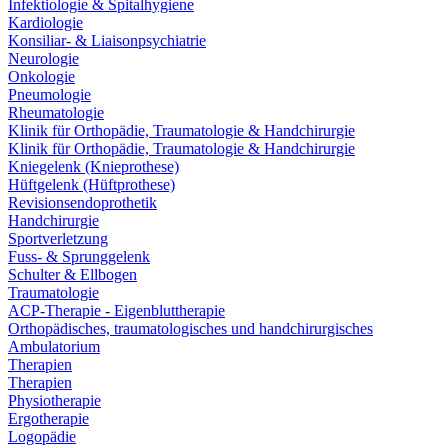
Infektiologie & Spitalhygiene
Kardiologie
Konsiliar- & Liaisonpsychiatrie
Neurologie
Onkologie
Pneumologie
Rheumatologie
Klinik für Orthopädie, Traumatologie & Handchirurgie
Klinik für Orthopädie, Traumatologie & Handchirurgie
Kniegelenk (Knieprothese)
Hüftgelenk (Hüftprothese)
Revisionsendoprothetik
Handchirurgie
Sportverletzung
Fuss- & Sprunggelenk
Schulter & Ellbogen
Traumatologie
ACP-Therapie - Eigenbluttherapie
Orthopädisches, traumatologisches und handchirurgisches
Ambulatorium
Therapien
Therapien
Physiotherapie
Ergotherapie
Logopädie