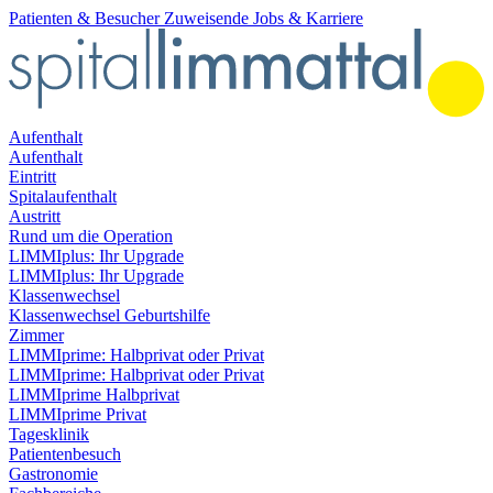
Patienten & Besucher
Zuweisende
Jobs & Karriere
Aufenthalt
Aufenthalt
Eintritt
Spitalaufenthalt
Austritt
Rund um die Operation
LIMMIplus: Ihr Upgrade
LIMMIplus: Ihr Upgrade
Klassenwechsel
Klassenwechsel Geburtshilfe
Zimmer
LIMMIprime: Halbprivat oder Privat
LIMMIprime: Halbprivat oder Privat
LIMMIprime Halbprivat
LIMMIprime Privat
Tagesklinik
Patientenbesuch
Gastronomie