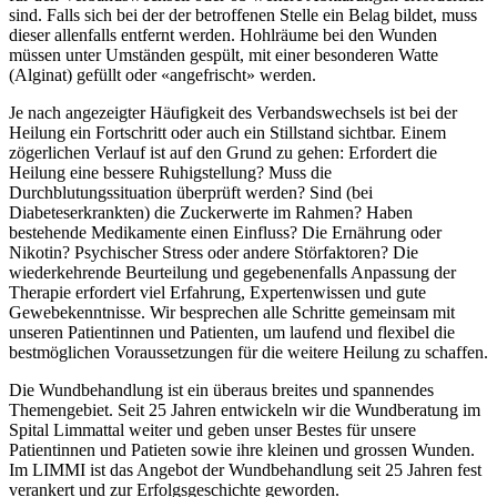
sind. Falls sich bei der der betroffenen Stelle ein Belag bildet, muss
dieser allenfalls entfernt werden. Hohlräume bei den Wunden
müssen unter Umständen gespült, mit einer besonderen Watte
(Alginat) gefüllt oder «angefrischt» werden.
Je nach angezeigter Häufigkeit des Verbandswechsels ist bei der
Heilung ein Fortschritt oder auch ein Stillstand sichtbar. Einem
zögerlichen Verlauf ist auf den Grund zu gehen: Erfordert die
Heilung eine bessere Ruhigstellung? Muss die
Durchblutungssituation überprüft werden? Sind (bei
Diabeteserkrankten) die Zuckerwerte im Rahmen? Haben
bestehende Medikamente einen Einfluss? Die Ernährung oder
Nikotin? Psychischer Stress oder andere Störfaktoren? Die
wiederkehrende Beurteilung und gegebenenfalls Anpassung der
Therapie erfordert viel Erfahrung, Expertenwissen und gute
Gewebekenntnisse. Wir besprechen alle Schritte gemeinsam mit
unseren Patientinnen und Patienten, um laufend und flexibel die
bestmöglichen Voraussetzungen für die weitere Heilung zu schaffen.
Die Wundbehandlung ist ein überaus breites und spannendes
Themengebiet. Seit 25 Jahren entwickeln wir die Wundberatung im
Spital Limmattal weiter und geben unser Bestes für unsere
Patientinnen und Patieten sowie ihre kleinen und grossen Wunden.
Im LIMMI ist das Angebot der Wundbehandlung seit 25 Jahren fest
verankert und zur Erfolgsgeschichte geworden.