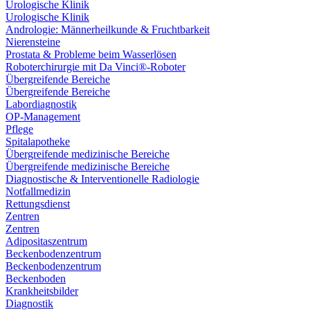
Urologische Klinik
Urologische Klinik
Andrologie: Männerheilkunde & Fruchtbarkeit
Nierensteine
Prostata & Probleme beim Wasserlösen
Roboterchirurgie mit Da Vinci®-Roboter
Übergreifende Bereiche
Übergreifende Bereiche
Labordiagnostik
OP-Management
Pflege
Spitalapotheke
Übergreifende medizinische Bereiche
Übergreifende medizinische Bereiche
Diagnostische & Interventionelle Radiologie
Notfallmedizin
Rettungsdienst
Zentren
Zentren
Adipositaszentrum
Beckenbodenzentrum
Beckenbodenzentrum
Beckenboden
Krankheitsbilder
Diagnostik