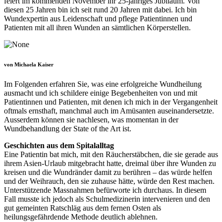
feiert im kommenden November ihr 25-jähriges Jubiläum. Von
diesen 25 Jahren bin ich seit rund 20 Jahren mit dabei. Ich bin
Wundexpertin aus Leidenschaft und pflege Patientinnen und
Patienten mit all ihren Wunden an sämtlichen Körperstellen.
von Michaela Kaiser
Im Folgenden erfahren Sie, was eine erfolgreiche Wundheilung
ausmacht und ich schildere einige Begebenheiten von und mit
Patientinnen und Patienten, mit denen ich mich in der Vergangenheit
oftmals ernsthaft, manchmal auch im Amüsanten auseinandersetzte.
Ausserdem können sie nachlesen, was momentan in der
Wundbehandlung der State of the Art ist.
Geschichten aus dem Spitalalltag
Eine Patientin bat mich, mit den Räucherstäbchen, die sie gerade aus
ihrem Asien-Urlaub mitgebracht hatte, dreimal über ihre Wunden zu
kreisen und die Wundränder damit zu berühren – das würde helfen
und der Weihrauch, den sie zuhause hätte, würde den Rest machen.
Unterstützende Massnahmen befürworte ich durchaus. In diesem
Fall musste ich jedoch als Schulmedizinerin intervenieren und den
gut gemeinten Ratschläg aus dem fernen Osten als
heilungsgefährdende Methode deutlich ablehnen.