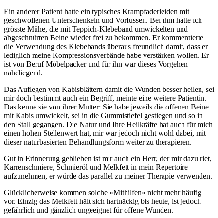
Ein anderer Patient hatte ein typisches Krampfaderleiden mit
geschwollenen Unterschenkeln und Vorfüssen. Bei ihm hatte ich
grösste Mühe, die mit Teppich-Klebeband umwickelten und
abgeschnürten Beine wieder frei zu bekommen. Er kommentierte
die Verwendung des Klebebands überaus freundlich damit, dass er
lediglich meine Kompressionsverbände habe verstärken wollen. Er
ist von Beruf Möbelpacker und für ihn war dieses Vorgehen
naheliegend.
Das Auflegen von Kabisblättern damit die Wunden besser heilen, sei
mir doch bestimmt auch ein Begriff, meinte eine weitere Patientin.
Das kenne sie von ihrer Mutter: Sie habe jeweils die offenen Beine
mit Kabis umwickelt, sei in die Gummistiefel gestiegen und so in
den Stall gegangen. Die Natur und Ihre Heilkräfte hat auch für mich
einen hohen Stellenwert hat, mir war jedoch nicht wohl dabei, mit
dieser naturbasierten Behandlungsform weiter zu therapieren.
Gut in Erinnerung geblieben ist mir auch ein Herr, der mir dazu riet,
Karrenschmiere, Schmieröl und Melkfett in mein Repertoire
aufzunehmen, er würde das parallel zu meiner Therapie verwenden.
Glücklicherweise kommen solche «Mithilfen» nicht mehr häufig
vor. Einzig das Melkfett hält sich hartnäckig bis heute, ist jedoch
gefährlich und gänzlich ungeeignet für offene Wunden.