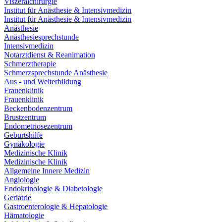
Viszeralchirurgie
Institut für Anästhesie & Intensivmedizin
Institut für Anästhesie & Intensivmedizin
Anästhesie
Anästhesiesprechstunde
Intensivmedizin
Notarztdienst & Reanimation
Schmerztherapie
Schmerzsprechstunde Anästhesie
Aus - und Weiterbildung
Frauenklinik
Frauenklinik
Beckenbodenzentrum
Brustzentrum
Endometriosezentrum
Geburtshilfe
Gynäkologie
Medizinische Klinik
Medizinische Klinik
Allgemeine Innere Medizin
Angiologie
Endokrinologie & Diabetologie
Geriatrie
Gastroenterologie & Hepatologie
Hämatologie