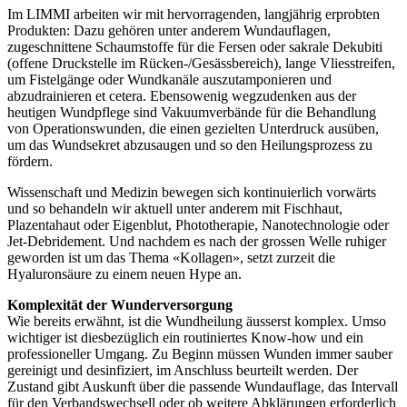
Im LIMMI arbeiten wir mit hervorragenden, langjährig erprobten
Produkten: Dazu gehören unter anderem Wundauflagen,
zugeschnittene Schaumstoffe für die Fersen oder sakrale Dekubiti
(offene Druckstelle im Rücken-/Gesässbereich), lange Vliesstreifen,
um Fistelgänge oder Wundkanäle auszutamponieren und
abzudrainieren et cetera. Ebensowenig wegzudenken aus der
heutigen Wundpflege sind Vakuumverbände für die Behandlung
von Operationswunden, die einen gezielten Unterdruck ausüben,
um das Wundsekret abzusaugen und so den Heilungsprozess zu
fördern.
Wissenschaft und Medizin bewegen sich kontinuierlich vorwärts
und so behandeln wir aktuell unter anderem mit Fischhaut,
Plazentahaut oder Eigenblut, Phototherapie, Nanotechnologie oder
Jet-Debridement. Und nachdem es nach der grossen Welle ruhiger
geworden ist um das Thema «Kollagen», setzt zurzeit die
Hyaluronsäure zu einem neuen Hype an.
Komplexität der Wunderversorgung
Wie bereits erwähnt, ist die Wundheilung äusserst komplex. Umso
wichtiger ist diesbezüglich ein routiniertes Know-how und ein
professioneller Umgang. Zu Beginn müssen Wunden immer sauber
gereinigt und desinfiziert, im Anschluss beurteilt werden. Der
Zustand gibt Auskunft über die passende Wundauflage, das Intervall
für den Verbandswechsell oder ob weitere Abklärungen erforderlich