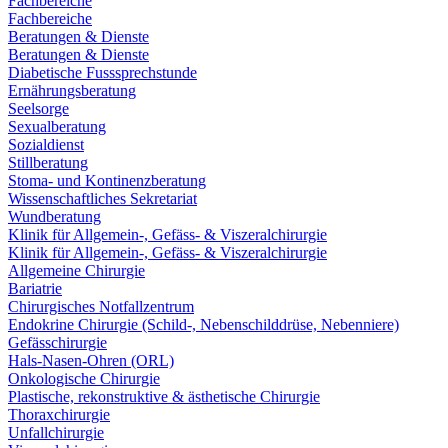
Fachbereiche
Fachbereiche
Beratungen & Dienste
Beratungen & Dienste
Diabetische Fusssprechstunde
Ernährungsberatung
Seelsorge
Sexualberatung
Sozialdienst
Stillberatung
Stoma- und Kontinenzberatung
Wissenschaftliches Sekretariat
Wundberatung
Klinik für Allgemein-, Gefäss- & Viszeralchirurgie
Klinik für Allgemein-, Gefäss- & Viszeralchirurgie
Allgemeine Chirurgie
Bariatrie
Chirurgisches Notfallzentrum
Endokrine Chirurgie (Schild-, Nebenschilddrüse, Nebenniere)
Gefässchirurgie
Hals-Nasen-Ohren (ORL)
Onkologische Chirurgie
Plastische, rekonstruktive & ästhetische Chirurgie
Thoraxchirurgie
Unfallchirurgie