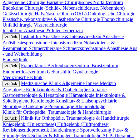
Allgemeine Chirurgie
Bariatrie
Chirurgisches Notfallzentrum
Endokrine Chirurgie (Schild-, Nebenschilddrüse, Nebenniere)
Gefässchirurgie
Hals-Nasen-Ohren (ORL)
Onkologische Chirurgie
Plastische, rekonstruktive & ästhetische Chirurgie
Thoraxchirurgie
Unfallchirurgie
Viszeralchirurgie
Institut für Anästhesie & Intensivmedizin
Institut für Anästhesie & Intensivmedizin
Anästhesie
zurück
Anästhesiesprechstunde
Intensivmedizin
Notarztdienst &
Reanimation
Schmerztherapie
Schmerzsprechstunde Anästhesie
Aus
- und Weiterbildung
Frauenklinik
Frauenklinik
Beckenbodenzentrum
Brustzentrum
zurück
Endometriosezentrum
Geburtshilfe
Gynäkologie
Medizinische Klinik
Medizinische Klinik
Allgemeine Innere Medizin
zurück
Angiologie
Endokrinologie & Diabetologie
Geriatrie
Gastroenterologie & Hepatologie
Hämatologie
Infektiologie &
Spitalhygiene
Kardiologie
Konsiliar- & Liaisonpsychiatrie
Neurologie
Onkologie
Pneumologie
Rheumatologie
Klinik für Orthopädie, Traumatologie & Handchirurgie
Klinik für Orthopädie, Traumatologie & Handchirurgie
zurück
Kniegelenk (Knieprothese)
Hüftgelenk (Hüftprothese)
Revisionsendoprothetik
Handchirurgie
Sportverletzung
Fuss- &
Sprunggelenk
Schulter & Ellbogen
Traumatologie
ACP-Therapie -