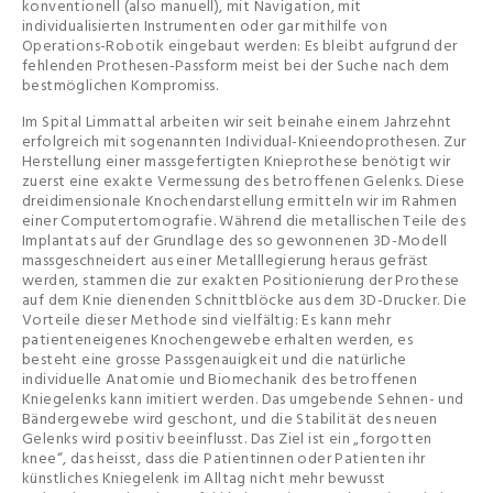
konventionell (also manuell), mit Navigation, mit
individualisierten Instrumenten oder gar mithilfe von
Operations-Robotik eingebaut werden: Es bleibt aufgrund der
fehlenden Prothesen-Passform meist bei der Suche nach dem
bestmöglichen Kompromiss.
Im Spital Limmattal arbeiten wir seit beinahe einem Jahrzehnt
erfolgreich mit sogenannten Individual-Knieendoprothesen. Zur
Herstellung einer massgefertigten Knieprothese benötigt wir
zuerst eine exakte Vermessung des betroffenen Gelenks. Diese
dreidimensionale Knochendarstellung ermitteln wir im Rahmen
einer Computertomografie. Während die metallischen Teile des
Implantats auf der Grundlage des so gewonnenen 3D-Modell
massgeschneidert aus einer Metalllegierung heraus gefräst
werden, stammen die zur exakten Positionierung der Prothese
auf dem Knie dienenden Schnittblöcke aus dem 3D-Drucker. Die
Vorteile dieser Methode sind vielfältig: Es kann mehr
patienteneigenes Knochengewebe erhalten werden, es
besteht eine grosse Passgenauigkeit und die natürliche
individuelle Anatomie und Biomechanik des betroffenen
Kniegelenks kann imitiert werden. Das umgebende Sehnen- und
Bändergewebe wird geschont, und die Stabilität des neuen
Gelenks wird positiv beeinflusst. Das Ziel ist ein „forgotten
knee“, das heisst, dass die Patientinnen oder Patienten ihr
künstliches Kniegelenk im Alltag nicht mehr bewusst