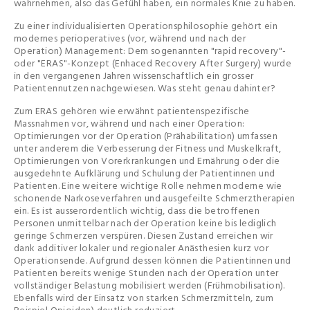
wahrnehmen, also das Gefühl haben, ein normales Knie zu haben.
Zu einer individualisierten Operationsphilosophie gehört ein
modernes perioperatives (vor, während und nach der
Operation) Management: Dem sogenannten "rapid recovery"-
oder "ERAS"-Konzept (Enhaced Recovery After Surgery) wurde
in den vergangenen Jahren wissenschaftlich ein grosser
Patientennutzen nachgewiesen. Was steht genau dahinter?
Zum ERAS gehören wie erwähnt patientenspezifische
Massnahmen vor, während und nach einer Operation:
Optimierungen vor der Operation (Prähabilitation) umfassen
unter anderem die Verbesserung der Fitness und Muskelkraft,
Optimierungen von Vorerkrankungen und Ernährung oder die
ausgedehnte Aufklärung und Schulung der Patientinnen und
Patienten. Eine weitere wichtige Rolle nehmen moderne wie
schonende Narkoseverfahren und ausgefeilte Schmerztherapien
ein. Es ist ausserordentlich wichtig, dass die betroffenen
Personen unmittelbar nach der Operation keine bis lediglich
geringe Schmerzen verspüren. Diesen Zustand erreichen wir
dank additiver lokaler und regionaler Anästhesien kurz vor
Operationsende. Aufgrund dessen können die Patientinnen und
Patienten bereits wenige Stunden nach der Operation unter
vollständiger Belastung mobilisiert werden (Frühmobilisation).
Ebenfalls wird der Einsatz von starken Schmerzmitteln, zum