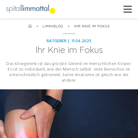
>
LIMMIBLOG
>
IHR KNIE IM FOKUS
RATGEBER
|
11.04.2025
Ihr Knie im Fokus
Das Kniegelenk ist das grösste Gelenk im menschlichen Körper.
Es ist so individuell, wie der Mensch selbst: Jede Beinachse ist
unterschiedlich gekrümmt, keine Anatomie ist gleich wie die
andere.