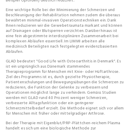
Beispiel Opioiden) deutlich reduziert.
Eine wichtige Rolle bei der Minimierung der Schmerzen und
Beschleunigung der Rehabilitation nehmen zudem die überaus
bewährten minimal-invasiven Operationstechniken ein. Dank
Ihnen reduzieren wir die Gewebetraumata markant und können
auf Drainagen oder Blutsperren verzichten. Darüber hinaus ist
eine fein abgestimmte interdisziplinären Zusammenarbeit bei
komplexen Abläufen essentiell. Im LIMMI arbeiten alle
medizinisch Beteiligten nach festgelegten evidenzbasierten
Abläufen.
GLAD bedeutet "Good Life with Osteoarthritis in Denmark". Es
ist ein ursprünglich aus Dänemark stammendes
Therapieprogramm für Menschen mit Knie- oder Hüftarthrose.
Ziel des Programms ist es, durch gezielte Physiotherapie,
Patientenschulungen und Bewegungsübungen die Schmerzen zu
reduzieren, die Funktion der Gelenke zu verbessern und
Operationen möglichst lange zu verhindern. Gemäss Studien
werden mit GLAD rund 40 Prozent weniger Schmerzen,
verbesserte Alltagsfunktion oder ein geringerer
Schmerzmittelbedarf erzielt. Die Methode eignet sich vor allem
für Menschen mit früher oder mittelgradiger Arthrose.
Bei der Therapie mit Eigenblut/PRP-Plättchen-reichem Plasma
handelt es sich um eine biologische Methode zur