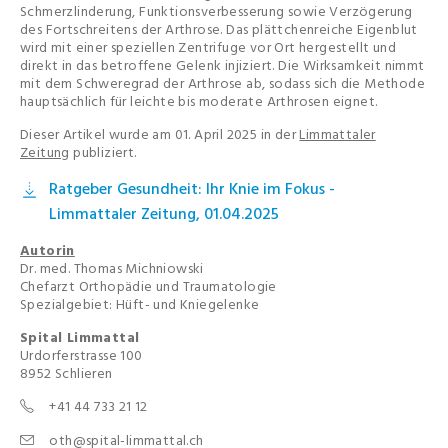
Schmerzlinderung, Funktionsverbesserung sowie Verzögerung
des Fortschreitens der Arthrose. Das plättchenreiche Eigenblut
wird mit einer speziellen Zentrifuge vor Ort hergestellt und
direkt in das betroffene Gelenk injiziert. Die Wirksamkeit nimmt
mit dem Schweregrad der Arthrose ab, sodass sich die Methode
hauptsächlich für leichte bis moderate Arthrosen eignet.
Dieser Artikel wurde am 01. April 2025 in der
Limmattaler
Zeitung
publiziert.
Ratgeber Gesundheit: Ihr Knie im Fokus -
Limmattaler Zeitung, 01.04.2025
Autorin
Dr. med. Thomas Michniowski
Chefarzt Orthopädie und Traumatologie
Spezialgebiet: Hüft- und Kniegelenke
Spital Limmattal
Urdorferstrasse 100
8952 Schlieren
+41 44 733 21 12
oth@spital-limmattal.ch