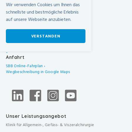
Wir verwenden Cookies um Ihnen das
Urdorferstrasse 100
schnellste und bestmögliche Erlebnis
CH-8952 Schlieren
auf unsere Webseite anzubieten.
+41 44 733 11 11
info@spital-limmattal.ch
VERSTANDEN
Unsere Besuchszeiten
Täglich von 13.30 - 20.00 Uhr
-
Anfahrt
SBB Online-Fahrplan ›
Wegbeschreibung in Google Maps
Unser Leistungsangebot
Klinik für Allgemein-, Gefäss- & Viszeralchirurgie