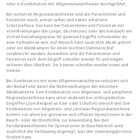
oder in Kombination mit Allgemeinanästhesien durchgeführt.
Bei isolierten Regionalanästhesien sind die Patientinnen und
Patienten wach, atmen selber und haben erhaltene
Schutzreflexe. Das kann bei Patientinnen und Patienten mit
Vorerkrankungen der Lunge, des Herzens oder des Kreislaufs ein
Vorteil beziehungsweise für gewisse Eingriffe schonender als
eine Vollnarkose sein. Auf Wunsch kann zusätzlich Musik gehört
oder ein Medikament für einen leichten Dämmerschlaf
verabreicht werden. Ausserdem sind die Patientinnen und
Patienten nach dem Eingriff schneller wieder fit und klagen
seltener über Übelkeit. Sie können schneller wieder essen und
trinken.
Bei Kombination mit einer Allgemeinanästhesie reduziert sich
der Bedarf und damit die Nebenwirkungen der einzelnen
Medikamente. Eine Kombination von Allgemein- und peripherer
Regionalanästhesie kann unter anderem bei orthopädischen
Eingriffen (zum Beispiel an Knie oder Schulter) sinnvoll sein. Die
Kombination von Allgemein- und zentraler Regionalanästhesie
kommt vor allem bei grösseren und offenen Operationen in der
Bauch- oder der Brusthöhle zur Anwendung. Bei den
Periduralanästhesien für Operationen im Bauchbereich wird
zusätzlich die Verdauung angeregt, was den Genesungsprozess
fördern kann.