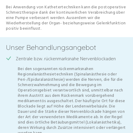
Bei Anwendung von Kathetertechniken kann die postoperative
Schmerztherapie dank der kontinuierlichen Verabreichung über
eine Pumpe verbessert werden. Ausserdem wir die
Wiederherstellung der Organ- beziehungsweise Gelenkfunktion
positiv beeinflusst.
Unser Behandlungsangebot
Zentrale bzw. rückenmarksnahe Nervenblockaden
Bei den sogenannten rückenmarksnahen
Regionalanästhesietechniken (Spinalanästhesie oder
Peri-/Epiduralanästhesie) werden die Nerven, die für die
Schmerzwahrnehmung und die Bewegung im
Operationsgebiet verantwortlich sind, unmittelbar nach
ihrem Austritt aus dem Rückenmark vorübergehend
medikamentös ausgeschaltet. Der häufigste Ort für diese
Blockade liegt auf Höhe der Lendenwirbelsäule. Die
Dauer und die Stärke dieser Nervenblockade hängen von
der Art der verwendeten Medikamente ab. In der Regel
sind dies örtliche Betäubungsmittel (Lokalanästhetika),
deren Wirkung durch Zusätze intensiviert oder verlängert
werden kann.