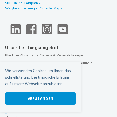
SBB Online-Fahrplan ›
Wegbeschreibung in Google Maps
Unser Leistungsangebot
Klinik für Allgemein-, Gefäss- & Viszeralchirurgie
Klinik für Orthopädie, Traumatologie & Handchirurgie
Wir verwenden Cookies um Ihnen das
Urologische Klinik
schnellste und bestmögliche Erlebnis
Medizinische Klinik
auf unsere Webseite anzubieten.
Frauenklinik
Übergreifende medizinische Bereiche
VERSTANDEN
Übergreifende Bereiche
Beratungen & Dienste
-