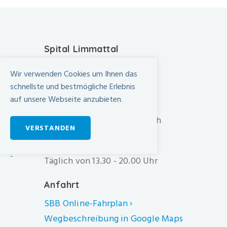
Spital Limmattal
Urdorferstrasse 100
Wir verwenden Cookies um Ihnen das
CH-8952 Schlieren
schnellste und bestmögliche Erlebnis
auf unsere Webseite anzubieten.
+41 44 733 11 11
info@spital-limmattal.ch
VERSTANDEN
Unsere Besuchszeiten
-
Täglich von 13.30 - 20.00 Uhr
Anfahrt
SBB Online-Fahrplan ›
Wegbeschreibung in Google Maps