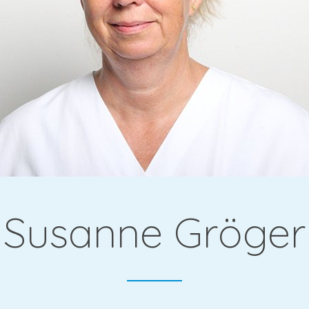
gie &
Susanne Gröger
che