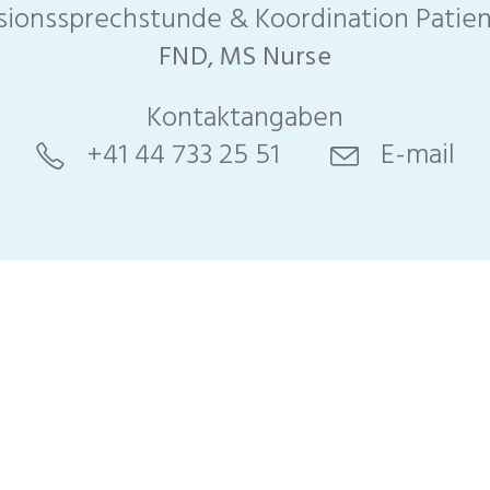
usionssprechstunde & Koordination Patie
FND, MS Nurse
Kontaktangaben
+41 44 733 25 51
E-mail