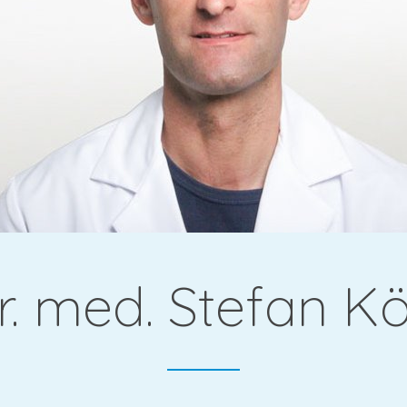
gie &
r. med. Stefan Kö
che