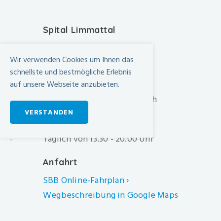
Spital Limmattal
Urdorferstrasse 100
Wir verwenden Cookies um Ihnen das
CH-8952 Schlieren
schnellste und bestmögliche Erlebnis
+41 44 733 11 11
auf unsere Webseite anzubieten.
info@spital-limmattal.ch
VERSTANDEN
Unsere Besuchszeiten
Täglich von 13.30 - 20.00 Uhr
-
Anfahrt
SBB Online-Fahrplan ›
Wegbeschreibung in Google Maps