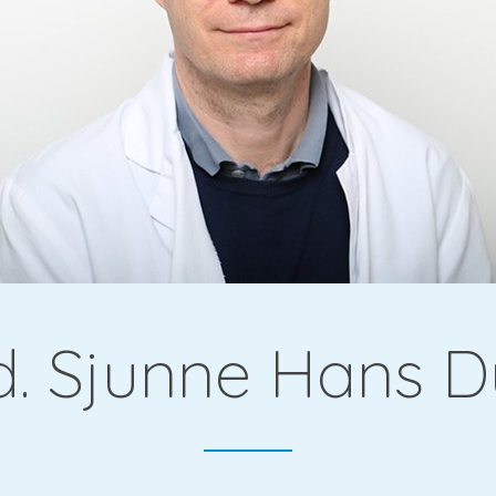
gie &
d. Sjunne Hans 
che