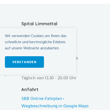
Spital Limmattal
Urdorferstrasse 100
Wir verwenden Cookies um Ihnen das
CH-8952 Schlieren
schnellste und bestmögliche Erlebnis
auf unsere Webseite anzubieten.
+41 44 733 11 11
info@spital-limmattal.ch
VERSTANDEN
Unsere Besuchszeiten
-
Täglich von 13.30 - 20.00 Uhr
Anfahrt
SBB Online-Fahrplan ›
Wegbeschreibung in Google Maps