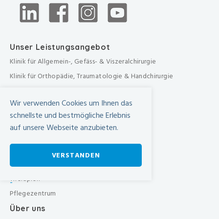
Unser Leistungsangebot
Klinik für Allgemein-, Gefäss- & Viszeralchirurgie
Klinik für Orthopädie, Traumatologie & Handchirurgie
Urologische Klinik
Wir verwenden Cookies um Ihnen das
Medizinische Klinik
schnellste und bestmögliche Erlebnis
Frauenklinik
auf unsere Webseite anzubieten.
Übergreifende medizinische Bereiche
Übergreifende Bereiche
VERSTANDEN
Beratungen & Dienste
Therapien
-
Pflegezentrum
Über uns