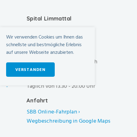
Spital Limmattal
Urdorferstrasse 100
Wir verwenden Cookies um Ihnen das
CH-8952 Schlieren
schnellste und bestmögliche Erlebnis
+41 44 733 11 11
auf unsere Webseite anzubieten.
info@spital-limmattal.ch
VERSTANDEN
Unsere Besuchszeiten
Täglich von 13.30 - 20.00 Uhr
-
Anfahrt
SBB Online-Fahrplan ›
Wegbeschreibung in Google Maps