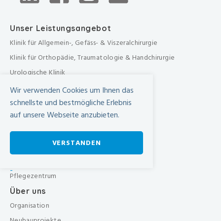
Unser Leistungsangebot
Klinik für Allgemein-, Gefäss- & Viszeralchirurgie
Klinik für Orthopädie, Traumatologie & Handchirurgie
Urologische Klinik
Medizinische Klinik
Wir verwenden Cookies um Ihnen das
Frauenklinik
schnellste und bestmögliche Erlebnis
auf unsere Webseite anzubieten.
Übergreifende medizinische Bereiche
Übergreifende Bereiche
VERSTANDEN
Beratungen & Dienste
Therapien
-
Pflegezentrum
Über uns
Organisation
Neubauprojekte