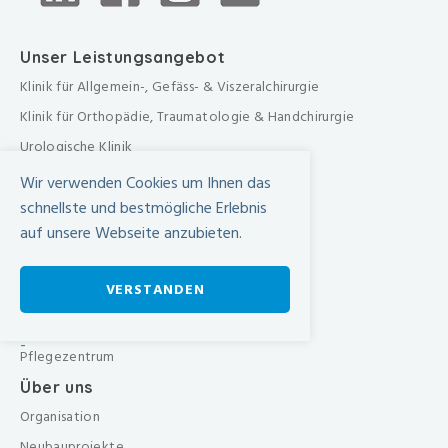
Unser Leistungsangebot
Klinik für Allgemein-, Gefäss- & Viszeralchirurgie
Klinik für Orthopädie, Traumatologie & Handchirurgie
Urologische Klinik
Medizinische Klinik
Wir verwenden Cookies um Ihnen das
Frauenklinik
schnellste und bestmögliche Erlebnis
auf unsere Webseite anzubieten.
Übergreifende medizinische Bereiche
Übergreifende Bereiche
VERSTANDEN
Beratungen & Dienste
Therapien
-
Pflegezentrum
Über uns
Organisation
Neubauprojekte