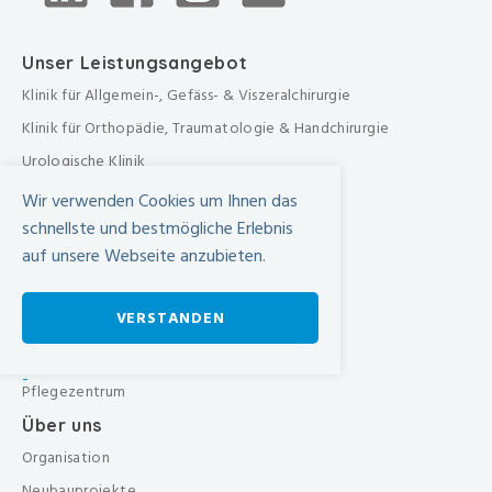
Unser Leistungsangebot
Klinik für Allgemein-, Gefäss- & Viszeralchirurgie
Klinik für Orthopädie, Traumatologie & Handchirurgie
Urologische Klinik
Medizinische Klinik
Wir verwenden Cookies um Ihnen das
Frauenklinik
schnellste und bestmögliche Erlebnis
auf unsere Webseite anzubieten.
Übergreifende medizinische Bereiche
Übergreifende Bereiche
VERSTANDEN
Beratungen & Dienste
Therapien
-
Pflegezentrum
Über uns
Organisation
Neubauprojekte