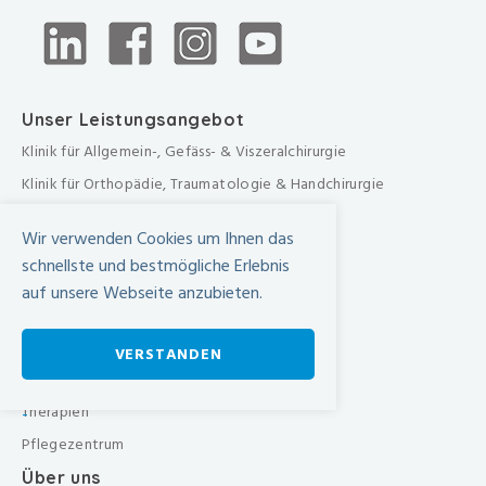
Unser Leistungsangebot
Klinik für Allgemein-, Gefäss- & Viszeralchirurgie
Klinik für Orthopädie, Traumatologie & Handchirurgie
Urologische Klinik
Wir verwenden Cookies um Ihnen das
Medizinische Klinik
schnellste und bestmögliche Erlebnis
Frauenklinik
auf unsere Webseite anzubieten.
Übergreifende medizinische Bereiche
Übergreifende Bereiche
VERSTANDEN
Beratungen & Dienste
Therapien
-
Pflegezentrum
Über uns