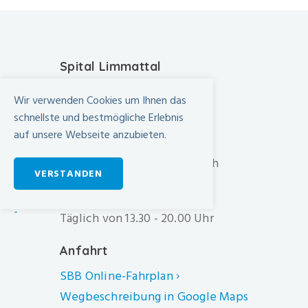
Spital Limmattal
Urdorferstrasse 100
Wir verwenden Cookies um Ihnen das
CH-8952 Schlieren
schnellste und bestmögliche Erlebnis
auf unsere Webseite anzubieten.
+41 44 733 11 11
info@spital-limmattal.ch
VERSTANDEN
Unsere Besuchszeiten
-
Täglich von 13.30 - 20.00 Uhr
Anfahrt
SBB Online-Fahrplan ›
Wegbeschreibung in Google Maps