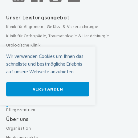
Unser Leistungsangebot
Klinik für Allgemein-, Gefäss- & Viszeralchirurgie
Klinik für Orthopädie, Traumatologie & Handchirurgie
Urologische Klinik
Medizinische Klinik
Wir verwenden Cookies um Ihnen das
Frauenklinik
schnellste und bestmögliche Erlebnis
auf unsere Webseite anzubieten.
Übergreifende medizinische Bereiche
Übergreifende Bereiche
VERSTANDEN
Beratungen & Dienste
Therapien
-
Pflegezentrum
Über uns
Organisation
Neubauprojekte