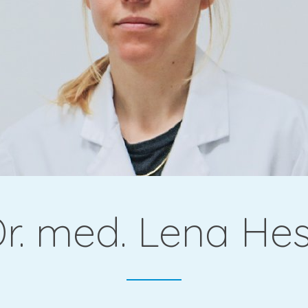
gie &
r. med. Lena He
che