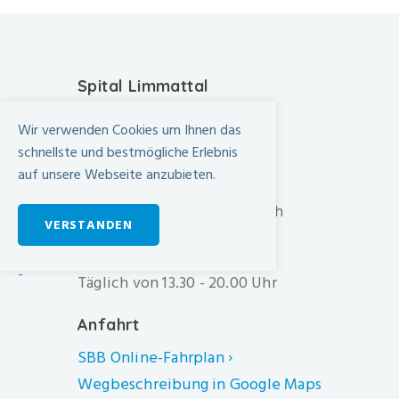
Spital Limmattal
Urdorferstrasse 100
Wir verwenden Cookies um Ihnen das
CH-8952 Schlieren
schnellste und bestmögliche Erlebnis
auf unsere Webseite anzubieten.
+41 44 733 11 11
info@spital-limmattal.ch
VERSTANDEN
Unsere Besuchszeiten
-
Täglich von 13.30 - 20.00 Uhr
Anfahrt
SBB Online-Fahrplan ›
Wegbeschreibung in Google Maps