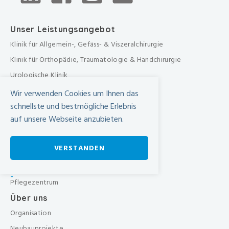
Unser Leistungsangebot
Klinik für Allgemein-, Gefäss- & Viszeralchirurgie
Klinik für Orthopädie, Traumatologie & Handchirurgie
Urologische Klinik
Medizinische Klinik
Wir verwenden Cookies um Ihnen das
Frauenklinik
schnellste und bestmögliche Erlebnis
auf unsere Webseite anzubieten.
Übergreifende medizinische Bereiche
Übergreifende Bereiche
VERSTANDEN
Beratungen & Dienste
Therapien
-
Pflegezentrum
Über uns
Organisation
Neubauprojekte