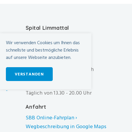
Spital Limmattal
Urdorferstrasse 100
Wir verwenden Cookies um Ihnen das
CH-8952 Schlieren
schnellste und bestmögliche Erlebnis
auf unsere Webseite anzubieten.
+41 44 733 11 11
info@spital-limmattal.ch
VERSTANDEN
Unsere Besuchszeiten
-
Täglich von 13.30 - 20.00 Uhr
Anfahrt
SBB Online-Fahrplan ›
Wegbeschreibung in Google Maps