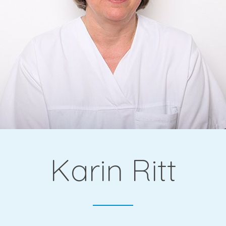
gie &
Karin Ritt
che