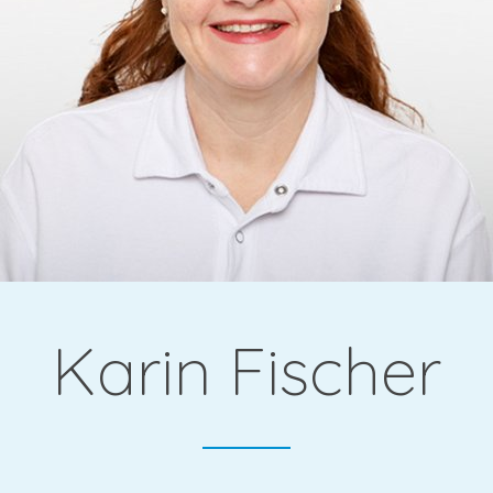
gie &
Karin Fischer
che