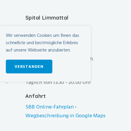
Spital Limmattal
Urdorferstrasse 100
Wir verwenden Cookies um Ihnen das
CH-8952 Schlieren
schnellste und bestmögliche Erlebnis
+41 44 733 11 11
auf unsere Webseite anzubieten.
info@spital-limmattal.ch
VERSTANDEN
Unsere Besuchszeiten
Täglich von 13.30 - 20.00 Uhr
-
Anfahrt
SBB Online-Fahrplan ›
Wegbeschreibung in Google Maps