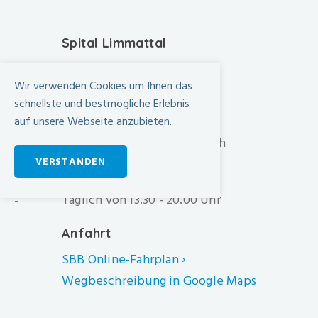
Spital Limmattal
Urdorferstrasse 100
Wir verwenden Cookies um Ihnen das
CH-8952 Schlieren
schnellste und bestmögliche Erlebnis
+41 44 733 11 11
auf unsere Webseite anzubieten.
info@spital-limmattal.ch
VERSTANDEN
Unsere Besuchszeiten
Täglich von 13.30 - 20.00 Uhr
-
Anfahrt
SBB Online-Fahrplan ›
Wegbeschreibung in Google Maps