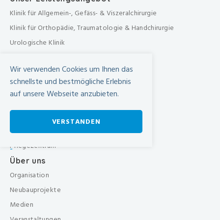
Klinik für Allgemein-, Gefäss- & Viszeralchirurgie
Klinik für Orthopädie, Traumatologie & Handchirurgie
Urologische Klinik
Medizinische Klinik
Wir verwenden Cookies um Ihnen das
Frauenklinik
schnellste und bestmögliche Erlebnis
Übergreifende medizinische Bereiche
auf unsere Webseite anzubieten.
Übergreifende Bereiche
Beratungen & Dienste
VERSTANDEN
Therapien
Pflegezentrum
-
Über uns
Organisation
Neubauprojekte
Medien
Veranstaltungen