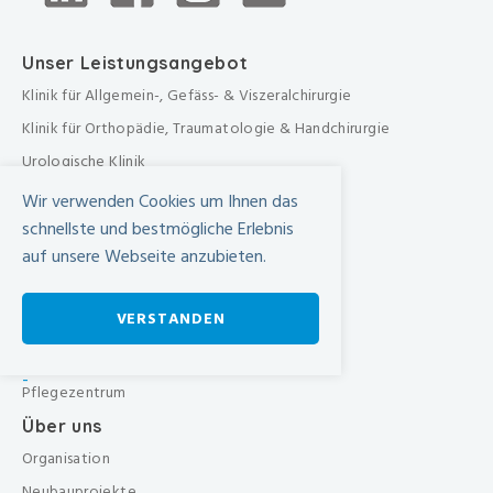
Unser Leistungsangebot
Klinik für Allgemein-, Gefäss- & Viszeralchirurgie
Klinik für Orthopädie, Traumatologie & Handchirurgie
Urologische Klinik
Medizinische Klinik
Wir verwenden Cookies um Ihnen das
Frauenklinik
schnellste und bestmögliche Erlebnis
auf unsere Webseite anzubieten.
Übergreifende medizinische Bereiche
Übergreifende Bereiche
VERSTANDEN
Beratungen & Dienste
Therapien
-
Pflegezentrum
Über uns
Organisation
Neubauprojekte