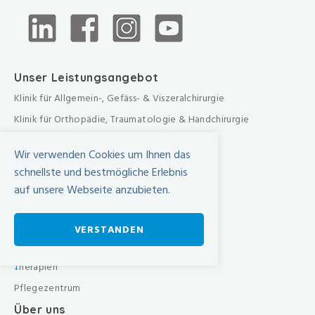
Unser Leistungsangebot
Klinik für Allgemein-, Gefäss- & Viszeralchirurgie
Klinik für Orthopädie, Traumatologie & Handchirurgie
Urologische Klinik
Wir verwenden Cookies um Ihnen das
Medizinische Klinik
schnellste und bestmögliche Erlebnis
Frauenklinik
auf unsere Webseite anzubieten.
Übergreifende medizinische Bereiche
Übergreifende Bereiche
VERSTANDEN
Beratungen & Dienste
Therapien
-
Pflegezentrum
Über uns