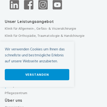
Unser Leistungsangebot
Klinik für Allgemein-, Gefäss- & Viszeralchirurgie
Klinik für Orthopädie, Traumatologie & Handchirurgie
Urologische Klinik
Wir verwenden Cookies um Ihnen das
Medizinische Klinik
schnellste und bestmögliche Erlebnis
Frauenklinik
auf unsere Webseite anzubieten.
Übergreifende medizinische Bereiche
Übergreifende Bereiche
VERSTANDEN
Beratungen & Dienste
Therapien
-
Pflegezentrum
Über uns