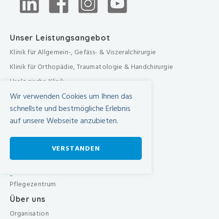
Unser Leistungsangebot
Klinik für Allgemein-, Gefäss- & Viszeralchirurgie
Klinik für Orthopädie, Traumatologie & Handchirurgie
Urologische Klinik
Wir verwenden Cookies um Ihnen das
Medizinische Klinik
schnellste und bestmögliche Erlebnis
Frauenklinik
auf unsere Webseite anzubieten.
Übergreifende medizinische Bereiche
Übergreifende Bereiche
VERSTANDEN
Beratungen & Dienste
Therapien
-
Pflegezentrum
Über uns
Organisation