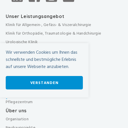
Unser Leistungsangebot
Klinik für Allgemein-, Gefäss- & Viszeralchirurgie
Klinik für Orthopädie, Traumatologie & Handchirurgie
Urologische Klinik
Medizinische Klinik
Wir verwenden Cookies um Ihnen das
Frauenklinik
schnellste und bestmögliche Erlebnis
auf unsere Webseite anzubieten.
Übergreifende medizinische Bereiche
Übergreifende Bereiche
VERSTANDEN
Beratungen & Dienste
Therapien
-
Pflegezentrum
Über uns
Organisation
Neubauprojekte