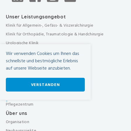
Unser Leistungsangebot
Klinik für Allgemein-, Gefäss- & Viszeralchirurgie
Klinik für Orthopädie, Traumatologie & Handchirurgie
Urologische Klinik
Medizinische Klinik
Wir verwenden Cookies um Ihnen das
Frauenklinik
schnellste und bestmögliche Erlebnis
auf unsere Webseite anzubieten.
Übergreifende medizinische Bereiche
Übergreifende Bereiche
VERSTANDEN
Beratungen & Dienste
Therapien
-
Pflegezentrum
Über uns
Organisation
Neubauprojekte