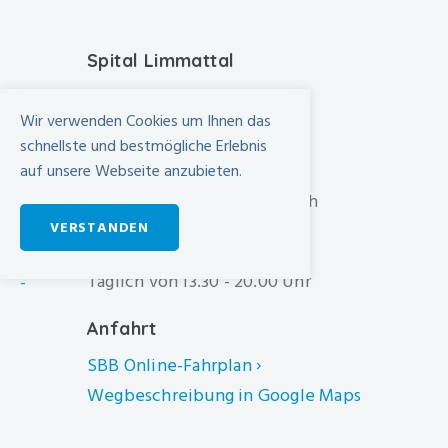
Spital Limmattal
Urdorferstrasse 100
Wir verwenden Cookies um Ihnen das
CH-8952 Schlieren
schnellste und bestmögliche Erlebnis
+41 44 733 11 11
auf unsere Webseite anzubieten.
info@spital-limmattal.ch
VERSTANDEN
Unsere Besuchszeiten
Täglich von 13.30 - 20.00 Uhr
-
Anfahrt
SBB Online-Fahrplan ›
Wegbeschreibung in Google Maps