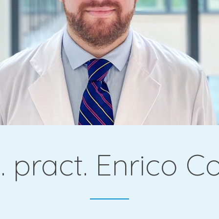
gie &
 pract. Enrico 
che