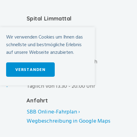
Spital Limmattal
Urdorferstrasse 100
Wir verwenden Cookies um Ihnen das
CH-8952 Schlieren
schnellste und bestmögliche Erlebnis
+41 44 733 11 11
auf unsere Webseite anzubieten.
info@spital-limmattal.ch
VERSTANDEN
Unsere Besuchszeiten
Täglich von 13.30 - 20.00 Uhr
-
Anfahrt
SBB Online-Fahrplan ›
Wegbeschreibung in Google Maps