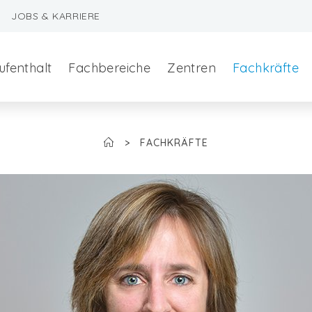
JOBS & KARRIERE
ufenthalt
Fachbereiche
Zentren
Fachkräfte
>
FACHKRÄFTE
szeralchirurgie
edizin