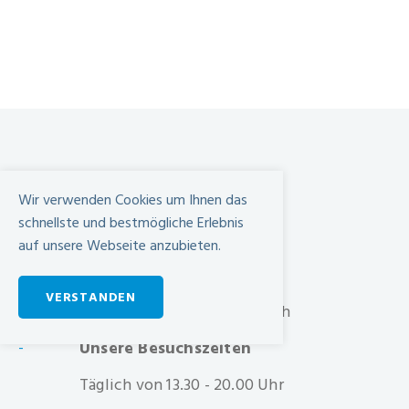
Spital Limmattal
Wir verwenden Cookies um Ihnen das
Urdorferstrasse 100
schnellste und bestmögliche Erlebnis
CH-8952 Schlieren
auf unsere Webseite anzubieten.
+41 44 733 11 11
VERSTANDEN
info@spital-limmattal.ch
Unsere Besuchszeiten
-
Täglich von 13.30 - 20.00 Uhr