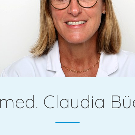
gie &
 med. Claudia Bü
che