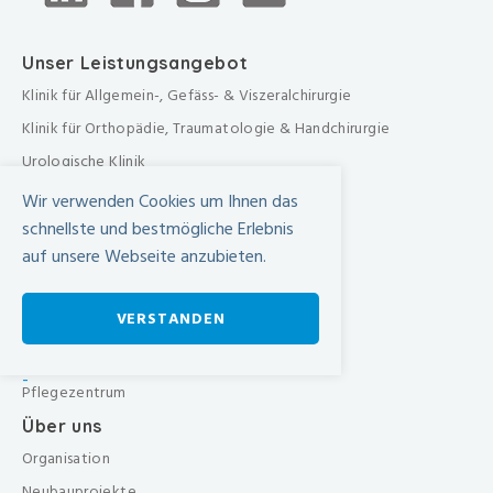
Unser Leistungsangebot
Klinik für Allgemein-, Gefäss- & Viszeralchirurgie
Klinik für Orthopädie, Traumatologie & Handchirurgie
Urologische Klinik
Medizinische Klinik
Wir verwenden Cookies um Ihnen das
Frauenklinik
schnellste und bestmögliche Erlebnis
auf unsere Webseite anzubieten.
Übergreifende medizinische Bereiche
Übergreifende Bereiche
VERSTANDEN
Beratungen & Dienste
Therapien
-
Pflegezentrum
Über uns
Organisation
Neubauprojekte