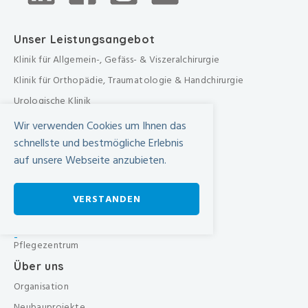
Unser Leistungsangebot
Klinik für Allgemein-, Gefäss- & Viszeralchirurgie
Klinik für Orthopädie, Traumatologie & Handchirurgie
Urologische Klinik
Medizinische Klinik
Wir verwenden Cookies um Ihnen das
Frauenklinik
schnellste und bestmögliche Erlebnis
auf unsere Webseite anzubieten.
Übergreifende medizinische Bereiche
Übergreifende Bereiche
VERSTANDEN
Beratungen & Dienste
Therapien
-
Pflegezentrum
Über uns
Organisation
Neubauprojekte