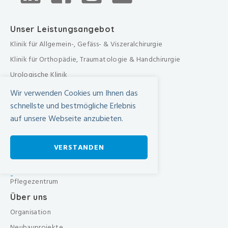
Unser Leistungsangebot
Klinik für Allgemein-, Gefäss- & Viszeralchirurgie
Klinik für Orthopädie, Traumatologie & Handchirurgie
Urologische Klinik
Medizinische Klinik
Wir verwenden Cookies um Ihnen das
Frauenklinik
schnellste und bestmögliche Erlebnis
auf unsere Webseite anzubieten.
Übergreifende medizinische Bereiche
Übergreifende Bereiche
VERSTANDEN
Beratungen & Dienste
Therapien
-
Pflegezentrum
Über uns
Organisation
Neubauprojekte