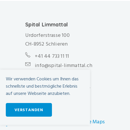
Spital Limmattal
Urdorferstrasse 100
CH-8952 Schlieren
+41 44 733 11 11
info@spital-limmattal.ch
Unsere Besuchszeiten
Wir verwenden Cookies um Ihnen das
schnellste und bestmögliche Erlebnis
Täglich von 13.30 - 20.00 Uhr
auf unsere Webseite anzubieten.
Anfahrt
VERSTANDEN
SBB Online-Fahrplan ›
Wegbeschreibung in Google Maps
-