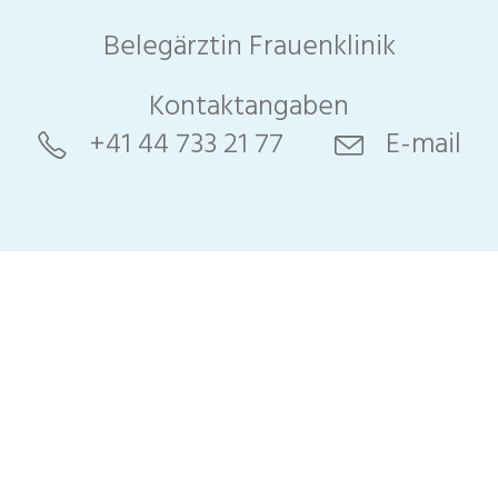
Belegärztin Frauenklinik
Kontaktangaben
gie &
+41 44 733 21 77
E-mail
che