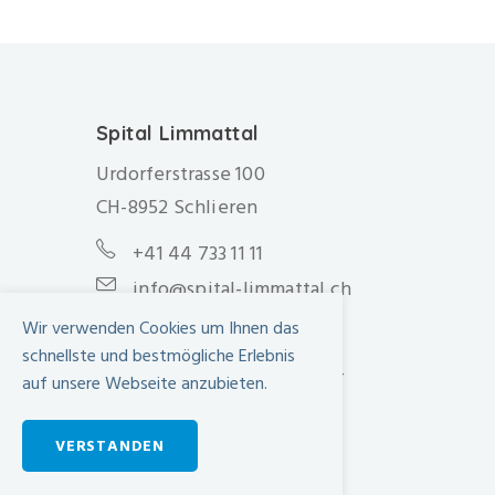
Spital Limmattal
Urdorferstrasse 100
CH-8952 Schlieren
+41 44 733 11 11
info@spital-limmattal.ch
Wir verwenden Cookies um Ihnen das
Unsere Besuchszeiten
schnellste und bestmögliche Erlebnis
Täglich von 13.30 - 20.00 Uhr
auf unsere Webseite anzubieten.
Anfahrt
VERSTANDEN
SBB Online-Fahrplan ›