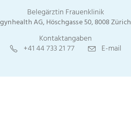
Belegärztin Frauenklinik
gynhealth AG, Höschgasse 50, 8008 Zürich
gie &
Kontaktangaben
+41 44 733 21 77
E-mail
che