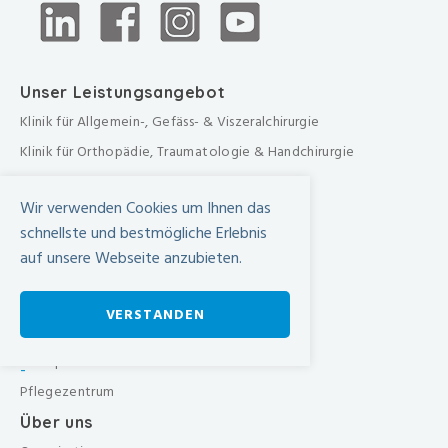
Unser Leistungsangebot
Klinik für Allgemein-, Gefäss- & Viszeralchirurgie
Klinik für Orthopädie, Traumatologie & Handchirurgie
Urologische Klinik
Wir verwenden Cookies um Ihnen das
Medizinische Klinik
schnellste und bestmögliche Erlebnis
Frauenklinik
auf unsere Webseite anzubieten.
Übergreifende medizinische Bereiche
Übergreifende Bereiche
VERSTANDEN
Beratungen & Dienste
Therapien
-
Pflegezentrum
Über uns