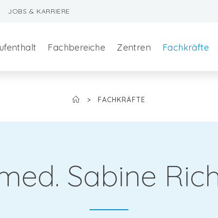
JOBS & KARRIERE
ufenthalt
Fachbereiche
Zentren
Fachkräfte
>
FACHKRÄFTE
 med. Sabine Ric
szeralchirurgie
edizin