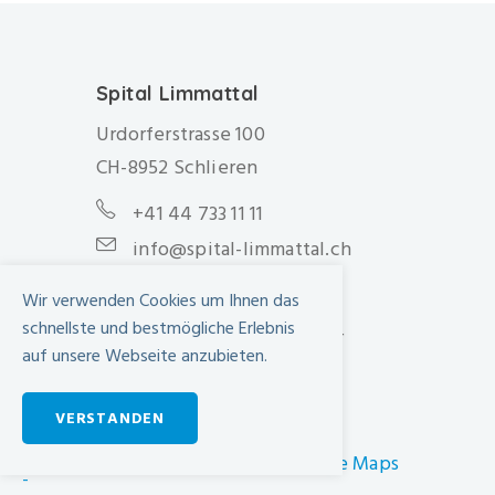
Spital Limmattal
Urdorferstrasse 100
CH-8952 Schlieren
+41 44 733 11 11
info@spital-limmattal.ch
Unsere Besuchszeiten
Wir verwenden Cookies um Ihnen das
schnellste und bestmögliche Erlebnis
Täglich von 13.30 - 20.00 Uhr
auf unsere Webseite anzubieten.
Anfahrt
VERSTANDEN
SBB Online-Fahrplan ›
Wegbeschreibung in Google Maps
-