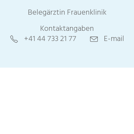
Belegärztin Frauenklinik
Kontaktangaben
gie &
+41 44 733 21 77
E-mail
che