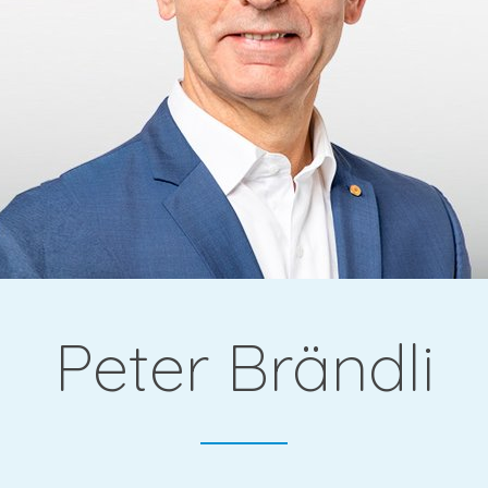
gie &
Peter Brändli
che