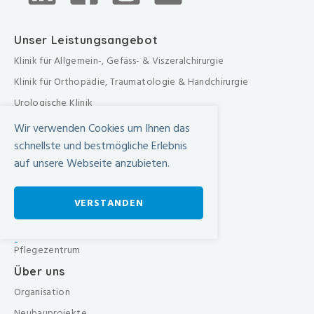
Unser Leistungsangebot
Klinik für Allgemein-, Gefäss- & Viszeralchirurgie
Klinik für Orthopädie, Traumatologie & Handchirurgie
Urologische Klinik
Medizinische Klinik
Wir verwenden Cookies um Ihnen das
Frauenklinik
schnellste und bestmögliche Erlebnis
auf unsere Webseite anzubieten.
Übergreifende medizinische Bereiche
Übergreifende Bereiche
VERSTANDEN
Beratungen & Dienste
Therapien
-
Pflegezentrum
Über uns
Organisation
Neubauprojekte