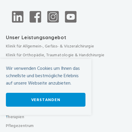
Unser Leistungsangebot
Klinik für Allgemein-, Gefäss- & Viszeralchirurgie
Klinik für Orthopädie, Traumatologie & Handchirurgie
Urologische Klinik
Wir verwenden Cookies um Ihnen das
Medizinische Klinik
schnellste und bestmögliche Erlebnis
Frauenklinik
auf unsere Webseite anzubieten.
Übergreifende medizinische Bereiche
Übergreifende Bereiche
VERSTANDEN
Beratungen & Dienste
-
Therapien
Pflegezentrum