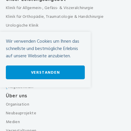
Klinik für Allgemein-, Gefäss- & Viszeralchirurgie
Klinik für Orthopädie, Traumatologie & Handchirurgie
Urologische Klinik
Medizinische Klinik
Wir verwenden Cookies um Ihnen das
Frauenklinik
schnellste und bestmögliche Erlebnis
Übergreifende medizinische Bereiche
auf unsere Webseite anzubieten.
Übergreifende Bereiche
Beratungen & Dienste
VERSTANDEN
Therapien
Pflegezentrum
-
Über uns
Organisation
Neubauprojekte
Medien
Veranstaltungen