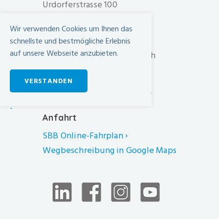
Urdorferstrasse 100
CH-8952 Schlieren
Wir verwenden Cookies um Ihnen das
+41 44 733 11 11
schnellste und bestmögliche Erlebnis
auf unsere Webseite anzubieten.
info@spital-limmattal.ch
Unsere Besuchszeiten
VERSTANDEN
Täglich von 13.30 - 20.00 Uhr
-
Anfahrt
SBB Online-Fahrplan ›
Wegbeschreibung in Google Maps