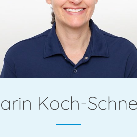
gie &
arin Koch-Schnel
che