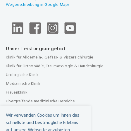
Wegbeschreibung in Google Maps
Unser Leistungsangebot
Klinik für Allgemein-, Gefäss- & Viszeralchirurgie
Klinik für Orthopädie, Traumatologie & Handchirurgie
Urologische Klinik
Medizinische Klinik
Frauenklinik
Übergreifende medizinische Bereiche
Übergreifende Bereiche
Wir verwenden Cookies um Ihnen das
Beratungen & Dienste
schnellste und bestmögliche Erlebnis
Therapien
auf unsere Webseite anzubieten.