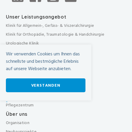
Unser Leistungsangebot
Klinik für Allgemein-, Gefäss- & Viszeralchirurgie
Klinik für Orthopädie, Traumatologie & Handchirurgie
Urologische Klinik
Medizinische Klinik
Wir verwenden Cookies um Ihnen das
Frauenklinik
schnellste und bestmögliche Erlebnis
auf unsere Webseite anzubieten.
Übergreifende medizinische Bereiche
Übergreifende Bereiche
VERSTANDEN
Beratungen & Dienste
Therapien
-
Pflegezentrum
Über uns
Organisation
Neubauprojekte