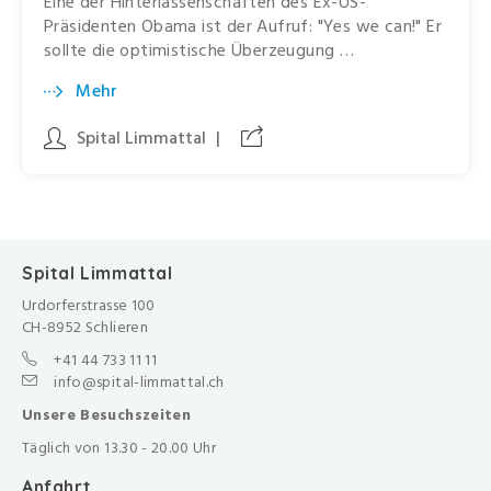
Eine der Hinterlassenschaften des Ex-US-
Präsidenten Obama ist der Aufruf: "Yes we can!" Er
sollte die optimistische Überzeugung …
Mehr
Spital Limmattal
|
Spital Limmattal
Urdorferstrasse 100
CH-8952 Schlieren
+41 44 733 11 11
info@spital-limmattal.ch
Unsere Besuchszeiten
Täglich von 13.30 - 20.00 Uhr
Anfahrt