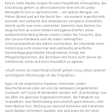
kürzer, helle Räume sorgen für eine freundliche Atmosphäre, die
Einrichtung gehört zu den modernsten ihrer Art im Lande.
Wenngleich sich zu Spitzenzeiten – am späten Morgen, am
frühen Abend und auf die Nacht hin – ein äusserst reger Betrieb
einstellt und vielleicht drei Ambulanzen zeitgleich eintreffen:
Hektik wolle man stets vermeiden, bemerkt Hans Matter. Ein
Augenschein an einem frühen Freitagabend liefert einen
eindrücklichen Beleg dieses Credos. Selbst die Tatsache, dass
die Corona-Pandemie und die damit verknüpften
Schutzmassnahmen die Arbeit erschweren, die Umstände einer
Verletzung nicht immer klar sind und häufig sprachliche
Verständigungsprobleme hinzukommen, bringt die
Pflegefachpersonen, die Ärztinnen und Ärzte nicht davon ab,
zielführend, sicher und stets freundlich zu agieren.
«Auch wenn es manchmal schnell gehen muss, eines unserer
wichtigsten Werkzeuge ist die Empathie.»
Egal, ob ein amputierter Daumen, Herzrasen, starke
Bauchschmerzen oder ein von der Ambulanz eingelieferter
Verdacht auf Covid-19 behandelt werden soll. «Das bedingt von
uns allen ein gewisses Organisationstalent, die Fähigkeit zur
Teamarbeit, zum Multitasking und natürlich gute Nerven», hält
Hans Matter fest. Wichtig sei, dass Patientinnen und Patienten
rasch darüber informiert würden, wie und wann sie mit einer