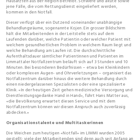
Hausärzten aus der Region betreibt. Schwere und akute sowie
jene Fälle, die vom Rettungsdienst eingeliefert werden,
kommen in den Notfall.
Dieser verfügt über ein Dutzend voneinander unabhängige
Behandlungsräume, sogenannte Kojen. Ein grosser Bildschirm
hält die Mitarbeitenden in der Leitstelle stets auf dem
Laufenden darüber, welche Patientin oder welcher Patient mit
welchem gesundheitlichen Problem in welchem Raum liegt und
welche Behandlung am Laufen ist. Die durchschnittliche
Aufenthaltsdauer sämtlicher Patientinnen und Patienten im
Limmattaler Notfallzentrum beläuft sich auf 3 Stunden und 10
Minuten. Bei besonderen Bedürfnissen – etwa bei Kleinkindern
oder komplexen Augen- und Ohrverletzungen – organisiert das
Notfallzentrum darüber hinaus die weitere Behandlung durch
einen niedergelassenen Spezialisten oder eine spezialisierte
Klinik. «In der heutigen Zeit gehen medizinische Versorgung und
Dienstleistungsgedanke Hand in Hand», führt Hans Matter aus,
«die Bevölkerung erwartet diesen Service und mit dem
Notfallzentrum können wir diesen Anspruch auch zuverlässig
abdecken.»
Organisationstalente und Multitaskerinnen
Die Weichen zum heutigen «Notfall» im LIMMI wurden 2005
gestellt; viele der Mitarbeitenden sind denn auch seit Anfang an