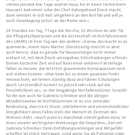
«Wenn jemand drei Tage warten muss, bis er einen Termin beim
Hausarzt bekommt oder der Chef dahingehend Druck macht,
dann wendet er sich halt umgehend an den Notfall und will je
nach Veranlagung sofort an der Reihe sein.»
24 Stunden am Tag, 7 Tage die Woche, 52 Wochen im Jahr: für
die Pflegefachpersonen und die Ärzteschaft im Notfallzentrum
des LIMMIS ist kein Tag wie der andere. «Genau das macht es so
spannend», meint Hans Matter. Gleichzeitig streicht er aber
auch hervor, dass es gerade für Neueinsteiger nicht immer
einfach ist, mit dem Druck umzugehen, Entscheidungen oftmals
binnen kürzester Zeit und auf Basis einer unklaren Faktenlage
fällen zu müssen, die letztlich gravierende Konsequenzen nach
sich ziehen können. «Man kann bis zu einem gewissen Punkt
reinwachsen, wir lernen ständig dazu und führen Schulungen
durch. Letztendlich kommt es jedoch sehr stark auf die
Persönlichkeit an», so der langjährige Notfallmediziner. Sowohl
für ihn wie auch für Gabriela Schreiber und die übrigen
Mitarbeitenden im Notfallzentrum ist es von zentraler
Bedeutung, dass trotz Druck, Unklarheiten und unterschiedlicher
Dringlichkeit eines Falles stets der Mensch im Zentrum des
Wirkens steht. «Auch wenn es manchmal schnell gehen muss, ist
eines unserer wichtigsten Werkzeuge die Empathie», betont
Gabriela Schreiber. Denn Einfühlungsvermögen und Mitgefühl
schaffen letztlich Vertrauen. «Und wenn Sie als Patientin oder