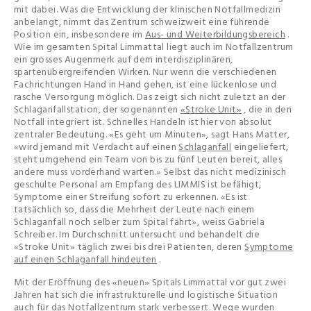
mit dabei. Was die Entwicklung der klinischen Notfallmedizin
anbelangt, nimmt das Zentrum schweizweit eine führende
Position ein, insbesondere im
Aus- und Weiterbildungsbereich
.
Wie im gesamten Spital Limmattal liegt auch im Notfallzentrum
ein grosses Augenmerk auf dem interdisziplinären,
spartenübergreifenden Wirken. Nur wenn die verschiedenen
Fachrichtungen Hand in Hand gehen, ist eine lückenlose und
rasche Versorgung möglich. Das zeigt sich nicht zuletzt an der
Schlaganfallstation, der sogenannten
«Stroke Unit»
, die in den
Notfall integriert ist. Schnelles Handeln ist hier von absolut
zentraler Bedeutung. «Es geht um Minuten», sagt Hans Matter,
«wird jemand mit Verdacht auf einen
Schlaganfall
eingeliefert,
steht umgehend ein Team von bis zu fünf Leuten bereit, alles
andere muss vorderhand warten.» Selbst das nicht medizinisch
geschulte Personal am Empfang des LIMMIS ist befähigt,
Symptome einer Streifung sofort zu erkennen. «Es ist
tatsächlich so, dass die Mehrheit der Leute nach einem
Schlaganfall noch selber zum Spital fährt», weiss Gabriela
Schreiber. Im Durchschnitt untersucht und behandelt die
«Stroke Unit» täglich zwei bis drei Patienten, deren
Symptome
auf einen Schlaganfall hindeuten
.
Mit der Eröffnung des «neuen» Spitals Limmattal vor gut zwei
Jahren hat sich die infrastrukturelle und logistische Situation
auch für das Notfallzentrum stark verbessert. Wege wurden