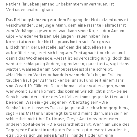
Patient ihr Leben jemand Unbekanntem anvertrauen, ist
Vertrauen unabdingbar.»
Das Rettungsfahrzeug vor dem Eingang des Notfallzentrums ist
verschwunden. Der junge Mann, dem eine rasante Fahrradfahrt
zum Verhängnis geworden war, kann seine Koje – den Arm im
Gips – wieder verlassen. Die jungen Frauen haben ihre
Konsultation in der Notfallpraxis hinter sich. Der grosse
Bildschirm in der Leitstelle, auf dem die aktuellen Fälle
aufgeführt sind, leert sich langsam. Freitagnacht bricht an und
damit das Wochenende. «Jetzt ist es verdächtig ruhig, doch das
wird sich schlagartig ändern, irgendwann, garantiert», sagt Hans
Matter, während er am Computer Dienstpläne schreibt.
«Natürlich, im Winter behandeln wir mehr Brüche, im Frühling
tauchen häufiger Asthmatiker bei uns auf und seit einem Jahr
sind Covid-19-Fälle ein Dauerthema – aber vorhersagen, wann
wer womit zu uns kommt, das können wir schlicht nicht.» Seine
Schicht wird der Leiter des Notfallzentrums gegen Mitternacht
beenden. Was ein «gelungener» Arbeitstag sei? «Die
Sinnhaftigkeit unseres Tuns ist ja grundsätzlich schon gegeben»,
sagt Hans Matter. Er überlegt kurz und meint dann, man sei hier
schliesslich nicht bei Dr. House, Grey’s Anatomy oder einer
anderen Spital-Serie. «Die Gesamtheit zählt. Wenn am Ende des
Tages jede Patientin und jeder Patient gut versorgt worden ist,
egal, ob es sich um einen Ernstfall handelt oder um eine