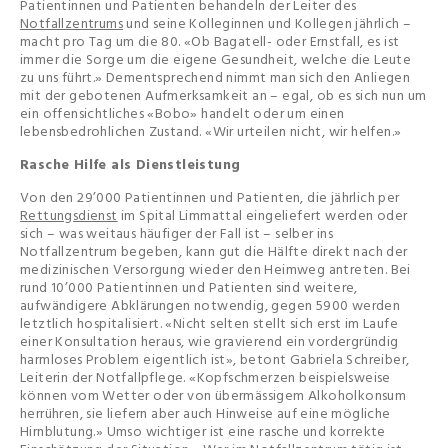
Patientinnen und Patienten behandeln der Leiter des
Notfallzentrums
und seine Kolleginnen und Kollegen jährlich –
macht pro Tag um die 80. «Ob Bagatell- oder Ernstfall, es ist
immer die Sorge um die eigene Gesundheit, welche die Leute
zu uns führt.» Dementsprechend nimmt man sich den Anliegen
mit der gebotenen Aufmerksamkeit an – egal, ob es sich nun um
ein offensichtliches «Bobo» handelt oder um einen
lebensbedrohlichen Zustand. «Wir urteilen nicht, wir helfen.»
Rasche Hilfe als Dienstleistung
Von den 29’000 Patientinnen und Patienten, die jährlich per
Rettungsdienst
im Spital Limmattal eingeliefert werden oder
sich – was weitaus häufiger der Fall ist – selber ins
Notfallzentrum begeben, kann gut die Hälfte direkt nach der
medizinischen Versorgung wieder den Heimweg antreten. Bei
rund 10’000 Patientinnen und Patienten sind weitere,
aufwändigere Abklärungen notwendig, gegen 5900 werden
letztlich hospitalisiert. «Nicht selten stellt sich erst im Laufe
einer Konsultation heraus, wie gravierend ein vordergründig
harmloses Problem eigentlich ist», betont Gabriela Schreiber,
Leiterin der Notfallpflege. «Kopfschmerzen beispielsweise
können vom Wetter oder von übermässigem Alkoholkonsum
herrühren, sie liefern aber auch Hinweise auf eine mögliche
Hirnblutung.» Umso wichtiger ist eine rasche und korrekte