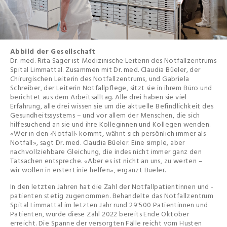
Abbild der Gesellschaft
Dr. med. Rita Sager ist Medizinische Leiterin des Notfallzentrums
Spital Limmattal. Zusammen mit Dr. med. Claudia Büeler, der
Chirurgischen Leiterin des Notfallzentrums, und Gabriela
Schreiber, der Leiterin Notfallpflege, sitzt sie in ihrem Büro und
berichtet aus dem Arbeitsalltag. Alle drei haben sie viel
Erfahrung, alle drei wissen sie um die aktuelle Befindlichkeit des
Gesundheitssystems – und vor allem der Menschen, die sich
hilfesuchend an sie und ihre Kolleginnen und Kollegen wenden.
«Wer in den ‹Notfall› kommt, wähnt sich persönlich immer als
Notfall», sagt Dr. med. Claudia Büeler. Eine simple, aber
nachvollziehbare Gleichung, die indes nicht immer ganz den
Tatsachen entspreche. «Aber es ist nicht an uns, zu werten –
wir wollen in erster Linie helfen», ergänzt Büeler.
In den letzten Jahren hat die Zahl der Notfallpatientinnen und -
patienten stetig zugenommen. Behandelte das Notfallzentrum
Spital Limmattal im letzten Jahr rund 29'500 Patientinnen und
Patienten, wurde diese Zahl 2022 bereits Ende Oktober
erreicht. Die Spanne der versorgten Fälle reicht vom Husten