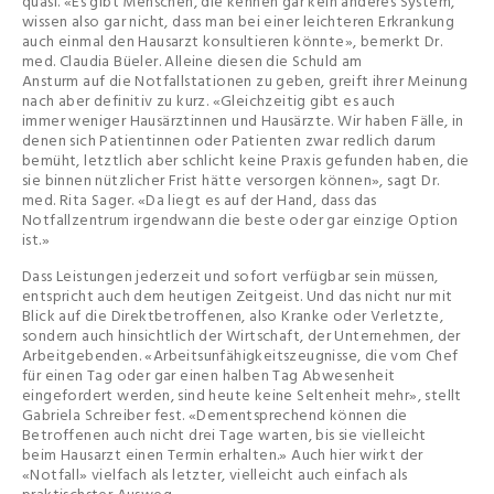
quasi. «Es gibt Menschen, die kennen gar kein anderes System,
wissen also gar nicht, dass man bei einer leichteren Erkrankung
auch einmal den Hausarzt konsultieren könnte», bemerkt Dr.
med. Claudia Büeler. Alleine diesen die Schuld am
Ansturm auf die Notfallstationen zu geben, greift ihrer Meinung
nach aber definitiv zu kurz. «Gleichzeitig gibt es auch
immer weniger Hausärztinnen und Hausärzte. Wir haben Fälle, in
denen sich Patientinnen oder Patienten zwar redlich darum
bemüht, letztlich aber schlicht keine Praxis gefunden haben, die
sie binnen nützlicher Frist hätte versorgen können», sagt Dr.
med. Rita Sager. «Da liegt es auf der Hand, dass das
Notfallzentrum irgendwann die beste oder gar einzige Option
ist.»
Dass Leistungen jederzeit und sofort verfügbar sein müssen,
entspricht auch dem heutigen Zeitgeist. Und das nicht nur mit
Blick auf die Direktbetroffenen, also Kranke oder Verletzte,
sondern auch hinsichtlich der Wirtschaft, der Unternehmen, der
Arbeitgebenden. «Arbeitsunfähigkeitszeugnisse, die vom Chef
für einen Tag oder gar einen halben Tag Abwesenheit
eingefordert werden, sind heute keine Seltenheit mehr», stellt
Gabriela Schreiber fest. «Dementsprechend können die
Betroffenen auch nicht drei Tage warten, bis sie vielleicht
beim Hausarzt einen Termin erhalten.» Auch hier wirkt der
«Notfall» vielfach als letzter, vielleicht auch einfach als