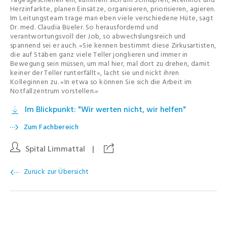
Herzinfarkte, planen Einsätze, organisieren, priorisieren, agieren.
Im Leitungsteam trage man eben viele verschiedene Hüte, sagt
Dr. med. Claudia Büeler. So herausfordernd und
verantwortungsvoll der Job, so abwechslungsreich und
spannend sei er auch. «Sie kennen bestimmt diese Zirkusartisten,
die auf Stäben ganz viele Teller jonglieren und immer in
Bewegung sein müssen, um mal hier, mal dort zu drehen, damit
keiner der Teller runterfällt», lacht sie und nickt ihren
Kolleginnen zu. «In etwa so können Sie sich die Arbeit im
Notfallzentrum vorstellen.»
Im Blickpunkt: "Wir werten nicht, wir helfen"
Zum Fachbereich
Spital Limmattal
|
Zurück zur Übersicht