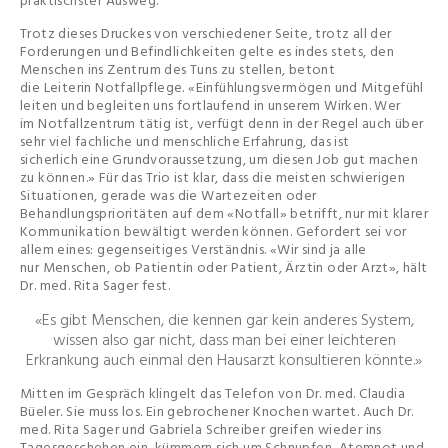
praktischster Ausweg.
Trotz dieses Druckes von verschiedener Seite, trotz all der
Forderungen und Befindlichkeiten gelte es indes stets, den
Menschen ins Zentrum des Tuns zu stellen, betont
die Leiterin Notfallpflege. «Einfühlungsvermögen und Mitgefühl
leiten und begleiten uns fortlaufend in unserem Wirken. Wer
im Notfallzentrum tätig ist, verfügt denn in der Regel auch über
sehr viel fachliche und menschliche Erfahrung, das ist
sicherlich eine Grundvoraussetzung, um diesen Job gut machen
zu können.» Für das Trio ist klar, dass die meisten schwierigen
Situationen, gerade was die Wartezeiten oder
Behandlungsprioritäten auf dem «Notfall» betrifft, nur mit klarer
Kommunikation bewältigt werden können. Gefordert sei vor
allem eines: gegenseitiges Verständnis. «Wir sind ja alle
nur Menschen, ob Patientin oder Patient, Ärztin oder Arzt», hält
Dr. med. Rita Sager fest.
«Es gibt Menschen, die kennen gar kein anderes System,
wissen also gar nicht, dass man bei einer leichteren
Erkrankung auch einmal den Hausarzt konsultieren könnte.»
Mitten im Gespräch klingelt das Telefon von Dr. med. Claudia
Büeler. Sie muss los. Ein gebrochener Knochen wartet. Auch Dr.
med. Rita Sager und Gabriela Schreiber greifen wieder ins
Tagesgeschehen ein, kümmern sich um Schnupfen, Atemnot und