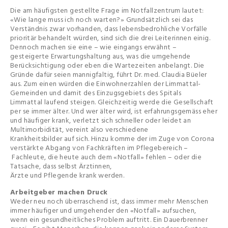
Die am häufigsten gestellte Frage im Notfallzentrum lautet:
«Wie lange muss ich noch warten?» Grundsätzlich sei das
Verständnis zwar vorhanden, dass lebensbedrohliche Vorfälle
prioritär behandelt würden, sind sich die drei Leiterinnen einig.
Dennoch machen sie eine – wie eingangs erwähnt –
gesteigerte Erwartungshaltung aus, was die umgehende
Berücksichtigung oder eben die Wartezeiten anbelangt. Die
Gründe dafür seien mannigfaltig, führt Dr. med. Claudia Büeler
aus. Zum einen würden die Einwohnerzahlen der Limmattal-
Gemeinden und damit des Einzugsgebiets des Spitals
Limmattal laufend steigen. Gleichzeitig werde die Gesellschaft
per se immer älter. Und wer älter wird, ist erfahrungsgemäss eher
und häufiger krank, verletzt sich schneller oder leidet an
Multimorbidität, vereint also verschiedene
Krankheitsbilder auf sich. Hinzu komme der im Zuge von Corona
verstärkte Abgang von Fachkräften im Pflegebereich –
Fachleute, die heute auch dem «Notfall» fehlen – oder die
Tatsache, dass selbst Ärztinnen,
Ärzte und Pflegende krank werden.
Arbeitgeber machen Druck
Weder neu noch überraschend ist, dass immer mehr Menschen
immer häufiger und umgehender den «Notfall» aufsuchen,
wenn ein gesundheitliches Problem auftritt. Ein Dauerbrenner