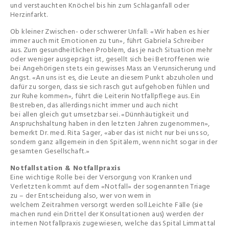
und verstauchten Knöchel bis hin zum Schlaganfall oder
Herzinfarkt.
Ob kleiner Zwischen- oder schwerer Unfall: «Wir haben es hier
immer auch mit Emotionen zu tun», führt Gabriela Schreiber
aus. Zum gesundheitlichen Problem, das je nach Situation mehr
oder weniger ausgeprägt ist, gesellt sich bei Betroffenen wie
bei Angehörigen stets ein gewisses Mass an Verunsicherung und
Angst. «An uns ist es, die Leute an diesem Punkt abzuholen und
dafür zu sorgen, dass sie sich rasch gut aufgehoben fühlen und
zur Ruhe kommen», führt die Leiterin Notfallpflege aus. Ein
Bestreben, das allerdings nicht immer und auch nicht
bei allen gleich gut umsetzbar sei. «Dünnhäutigkeit und
Anspruchshaltung haben in den letzten Jahren zugenommen»,
bemerkt Dr. med. Rita Sager, «aber das ist nicht nur bei uns so,
sondern ganz allgemein in den Spitälern, wenn nicht sogar in der
gesamten Gesellschaft.»
Notfallstation & Notfallpraxis
Eine wichtige Rolle bei der Versorgung von Kranken und
Verletzten kommt auf dem «Notfall» der sogenannten Triage
zu – der Entscheidung also, wer von wem in
welchem Zeitrahmen versorgt werden soll.Leichte Fälle (sie
machen rund ein Drittel der Konsultationen aus) werden der
internen Notfallpraxis zugewiesen, welche das Spital Limmattal