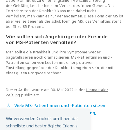
Dabei kommt es zu einer langsamen Verschlechterung
der Gehfähigkeit bis hin zum Verlust des freien Gehens. Das
Fortschreiten der Krankheit kann man dabei nicht
verhindern, man kann es nur verlangsamen. Diese Form der MS ist
aber viel seltener als die schubförmige MS, das Verhältnis steht
bei 15 zu 85 Prozent.
Wie sollten sich Angehörige oder Freunde
von MS-Patienten verhalten?
Man sollte die Krankheit und ihre Symptome weder
bagatellisieren noch dramatisieren. MS-Patientinnen und -
Patienten sollen von Leuten mit einer positiven
Einstellung gegenüber der Krankheit umgeben sein, die mit
einer guten Prognose rechnen.
Dieser Artikel wurde am 30. Mai 2022 in der
Limmattaler
Zeitung
publiziert.
Viele MS-Patientinnen und -Patienten sitzen
nicht im Rollstuhl, Limmattaler Zeitung,
Wir verwenden Cookies um Ihnen das
30.05.2022
schnellste und bestmögliche Erlebnis