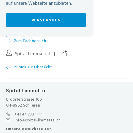
Sekretariat Neurologie
auf unsere Webseite anzubieten.
Urdorferstrasse 100
8952 Schlieren
VERSTANDEN
+41 44 733 25 51
neurologie@spital-limmattal.ch
-
Zum Fachbereich
Spital Limmattal
|
Zurück zur Übersicht
Spital Limmattal
Urdorferstrasse 100
CH-8952 Schlieren
+41 44 733 11 11
info@spital-limmattal.ch
Unsere Besuchszeiten