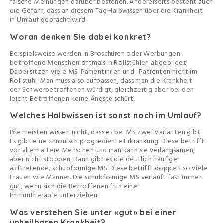
falsche Meinungen darüber bestehen. Andererseits besteht auch
die Gefahr, dass an diesem Tag Halbwissen über die Krankheit
in Umlauf gebracht wird.
Woran denken Sie dabei konkret?
Beispielsweise werden in Broschüren oder Werbungen
betroffene Menschen oftmals in Rollstühlen abgebildet.
Dabei sitzen viele MS-Patientinnen und -Patienten nicht im
Rollstuhl. Man muss also aufpassen, dass man die Krankheit
der Schwerbetroffenen würdigt, gleichzeitig aber bei den
leicht Betroffenen keine Ängste schürt.
Welches Halbwissen ist sonst noch im Umlauf?
Die meisten wissen nicht, dass es bei MS zwei Varianten gibt.
Es gibt eine chronisch progrediente Erkrankung. Diese betrifft
vor allem ältere Menschen und man kann sie verlangsamen,
aber nicht stoppen. Dann gibt es die deutlich häufiger
auftretende, schubförmige MS. Diese betrifft doppelt so viele
Frauen wie Männer. Die schubförmige MS verläuft fast immer
gut, wenn sich die Betroffenen früh einer
Immuntherapie unterziehen.
Was verstehen Sie unter «gut» bei einer
unheilbaren Krankheit?