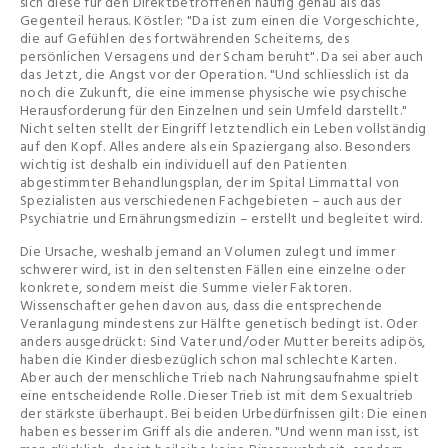
sich diese für den Direktbetroffenen häufig genau als das
Gegenteil heraus. Köstler: "Da ist zum einen die Vorgeschichte,
die auf Gefühlen des fortwährenden Scheiterns, des
persönlichen Versagens und der Scham beruht". Da sei aber auch
das Jetzt, die Angst vor der Operation. "Und schliesslich ist da
noch die Zukunft, die eine immense physische wie psychische
Herausforderung für den Einzelnen und sein Umfeld darstellt."
Nicht selten stellt der Eingriff letztendlich ein Leben vollständig
auf den Kopf. Alles andere als ein Spaziergang also. Besonders
wichtig ist deshalb ein individuell auf den Patienten
abgestimmter Behandlungsplan, der im Spital Limmattal von
Spezialisten aus verschiedenen Fachgebieten – auch aus der
Psychiatrie und Ernährungsmedizin – erstellt und begleitet wird.
Die Ursache, weshalb jemand an Volumen zulegt und immer
schwerer wird, ist in den seltensten Fällen eine einzelne oder
konkrete, sondern meist die Summe vieler Faktoren.
Wissenschafter gehen davon aus, dass die entsprechende
Veranlagung mindestens zur Hälfte genetisch bedingt ist. Oder
anders ausgedrückt: Sind Vater und/oder Mutter bereits adipös,
haben die Kinder diesbezüglich schon mal schlechte Karten.
Aber auch der menschliche Trieb nach Nahrungsaufnahme spielt
eine entscheidende Rolle. Dieser Trieb ist mit dem Sexualtrieb
der stärkste überhaupt. Bei beiden Urbedürfnissen gilt: Die einen
haben es besser im Griff als die anderen. "Und wenn man isst, ist