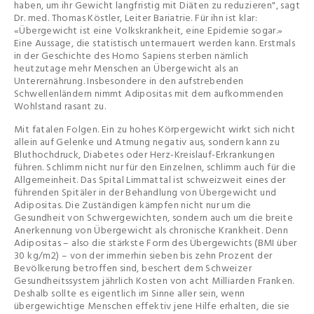
haben, um ihr Gewicht langfristig mit Diäten zu reduzieren", sagt
Dr. med. Thomas Köstler, Leiter Bariatrie. Für ihn ist klar:
«Übergewicht ist eine Volkskrankheit, eine Epidemie sogar.»
Eine Aussage, die statistisch untermauert werden kann. Erstmals
in der Geschichte des Homo Sapiens sterben nämlich
heutzutage mehr Menschen an Übergewicht als an
Unterernährung. Insbesondere in den aufstrebenden
Schwellenländern nimmt Adipositas mit dem aufkommenden
Wohlstand rasant zu.
Mit fatalen Folgen. Ein zu hohes Körpergewicht wirkt sich nicht
allein auf Gelenke und Atmung negativ aus, sondern kann zu
Bluthochdruck, Diabetes oder Herz-Kreislauf-Erkrankungen
führen. Schlimm nicht nur für den Einzelnen, schlimm auch für die
Allgemeinheit. Das Spital Limmattal ist schweizweit eines der
führenden Spitäler in der Behandlung von Übergewicht und
Adipositas. Die Zuständigen kämpfen nicht nur um die
Gesundheit von Schwergewichten, sondern auch um die breite
Anerkennung von Übergewicht als chronische Krankheit. Denn
Adipositas – also die stärkste Form des Übergewichts (BMI über
30 kg/m
2
) – von der immerhin sieben bis zehn Prozent der
Bevölkerung betroffen sind, beschert dem Schweizer
Gesundheitssystem jährlich Kosten von acht Milliarden Franken.
Deshalb sollte es eigentlich im Sinne aller sein, wenn
übergewichtige Menschen effektiv jene Hilfe erhalten, die sie