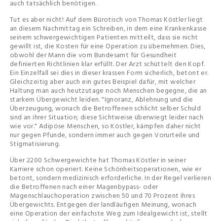
auch tatsächlich benötigen.
Tut es aber nicht! Auf dem Bürotisch von Thomas Köstler liegt
an diesem Nachmittag ein Schreiben, in dem eine Krankenkasse
seinem schwergewichtigen Patienten mitteilt, dass sie nicht
gewillt ist, die Kosten für eine Operation zu übernehmen. Dies,
obwohl der Mann die vom Bundesamt für Gesundheit
definierten Richtlinien klar erfüllt. Der Arzt schüttelt den Kopf.
Ein Einzelfall sei dies in dieser krassen Form sicherlich, betont er.
Gleichzeitig aber auch ein gutes Beispiel dafür, mit welcher
Haltung man auch heutzutage noch Menschen begegne, die an
starkem Übergewicht leiden. "Ignoranz, Ablehnung und die
Überzeugung, wonach die Betroffenen schlicht selber Schuld
sind an ihrer Situation; diese Sichtweise überwiegt leider nach
wie vor." Adipöse Menschen, so Köstler, kämpfen daher nicht
nur gegen Pfunde, sondern immer auch gegen Vorurteile und
Stigmatisierung.
Über 2200 Schwergewichte hat Thomas Köstler in seiner
Karriere schon operiert. Keine Schönheitsoperationen, wie er
betont, sondern medizinisch erforderliche. In der Regel verlieren
die Betroffenen nach einer Magenbypass- oder
Magenschlauchoperation zwischen 50 und 70 Prozent ihres
Übergewichts. Entgegen der landläufigen Meinung, wonach
eine Operation der einfachste Weg zum Idealgewicht ist, stellt