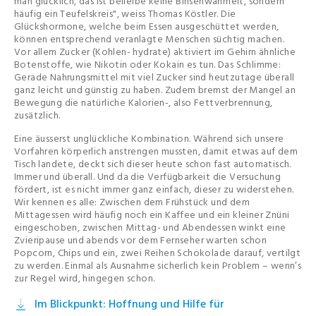
man glücklich, das ist beileibe keine Binsenwahrheit, sondern
häufig ein Teufelskreis", weiss Thomas Köstler. Die
Glückshormone, welche beim Essen ausgeschüttet werden,
können entsprechend veranlagte Menschen süchtig machen.
Vor allem Zucker (Kohlen- hydrate) aktiviert im Gehirn ähnliche
Botenstoffe, wie Nikotin oder Kokain es tun. Das Schlimme:
Gerade Nahrungsmittel mit viel Zucker sind heutzutage überall
ganz leicht und günstig zu haben. Zudem bremst der Mangel an
Bewegung die natürliche Kalorien-, also Fettverbrennung,
zusätzlich.
Eine äusserst unglückliche Kombination. Während sich unsere
Vorfahren körperlich anstrengen mussten, damit etwas auf dem
Tisch landete, deckt sich dieser heute schon fast automatisch.
Immer und überall. Und da die Verfügbarkeit die Versuchung
fördert, ist es nicht immer ganz einfach, dieser zu widerstehen.
Wir kennen es alle: Zwischen dem Frühstück und dem
Mittagessen wird häufig noch ein Kaffee und ein kleiner Znüni
eingeschoben, zwischen Mittag- und Abendessen winkt eine
Zvieripause und abends vor dem Fernseher warten schon
Popcorn, Chips und ein, zwei Reihen Schokolade darauf, vertilgt
zu werden. Einmal als Ausnahme sicherlich kein Problem – wenn’s
zur Regel wird, hingegen schon.
Im Blickpunkt: Hoffnung und Hilfe für