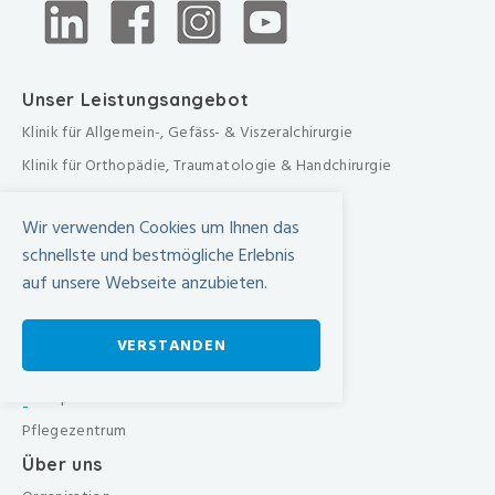
Unser Leistungsangebot
Klinik für Allgemein-, Gefäss- & Viszeralchirurgie
Klinik für Orthopädie, Traumatologie & Handchirurgie
Urologische Klinik
Wir verwenden Cookies um Ihnen das
Medizinische Klinik
schnellste und bestmögliche Erlebnis
Frauenklinik
auf unsere Webseite anzubieten.
Übergreifende medizinische Bereiche
Übergreifende Bereiche
VERSTANDEN
Beratungen & Dienste
Therapien
-
Pflegezentrum
Über uns